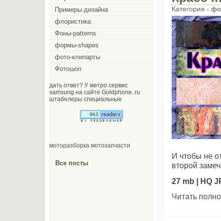
Категория -
фо
Примеры дизайна
флористика
Фоны-patterns
формы-shapes
фото-клипарты
Фотошоп
дать ответ? У метро сервис
samsung на сайте Goldphone. ru
штабелеры специальные
моторазборка мотозапчасти
И чтобы не 
Все посты
второй замеч
27 mb | HQ 
Читать полно