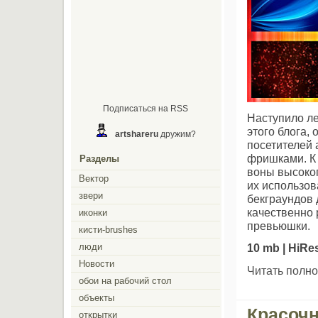
Подписаться на RSS
Наступило л
этого блога,
artshareru
дружим?
посетителей
фришками. К 
Разделы
воны высоко
Вектор
их использов
звери
бекграундов 
качественно
иконки
превьюшки.
кисти-brushes
люди
10 mb | HiRe
Новости
Читать полно
обои на рабочий стол
объекты
Красочн
открытки