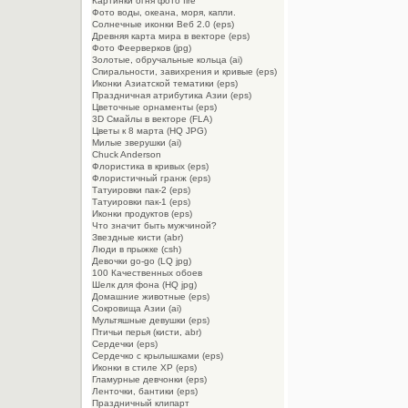
Картинки огня фото fire
Фото воды, океана, моря, капли.
Солнечные иконки Веб 2.0 (eps)
Древняя карта мира в векторе (eps)
Фото Феерверков (jpg)
Золотые, обручальные кольца (ai)
Спиральности, завихрения и кривые (eps)
Иконки Азиатской тематики (eps)
Праздничная атрибутика Азии (eps)
Цветочные орнаменты (eps)
3D Смайлы в векторе (FLA)
Цветы к 8 марта (HQ JPG)
Милые зверушки (ai)
Chuck Anderson
Флористика в кривых (eps)
Флористичный гранж (eps)
Татуировки пак-2 (eps)
Татуировки пак-1 (eps)
Иконки продуктов (eps)
Что значит быть мужчиной?
Звездные кисти (abr)
Люди в прыжке (csh)
Девочки go-go (LQ jpg)
100 Качественных обоев
Шелк для фона (HQ jpg)
Домашние животные (eps)
Сокровища Азии (ai)
Мультяшные девушки (eps)
Птичьи перья (кисти, abr)
Сердечки (eps)
Сердечко с крылышками (eps)
Иконки в стиле XP (eps)
Гламурные девчонки (eps)
Ленточки, бантики (eps)
Праздничный клипарт