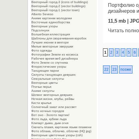
Векторный город-3 (icons of buildings)
Портфолио од
Векторный город-2 (vector buildings)
дизайнеров и
Векторный город-1 (vector town)
Alberto Seveso
Aниме картинки молодежи
11,5 mb | JP
Восточные единоборства
Векторные узоры
Читать полно
Подсолнухи
Волшебная иллюстрация
Шаблоны для сворачивания коробок
Лучшие иконки в векторе
Милые векторные зверушки
Фото одежды
1
2
3
4
5
6
Фотографии Земли из космоса
Рабочее время веб дизайнера
Фото Земли со спутника
Флористические узоры
22
23
позже
Танцующие парни
Силуэты танцующих девушек
Сексуальные силуэты
Векторные цветы
Птичьи перья
Аниме силуэты
Шопинг векторных девушек
Ночная жизни, клубы, рейвы
Кисти крылья
Солнечный закат или рассвет
Фото ночных городов
Вот оно - Золото партии!
Фото льда, кубики льда
Клипарт дыма, дым огня
Cкачать пламя, картинки языки пламени
Фото облака, облачко, облочко (HQ jpg)
Векторные цветочные узоры (csh)