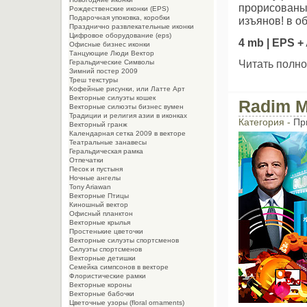
прорисованы,
Рождественские иконки (EPS)
Подарочная упоковка, коробки
изъянов! в о
Празднично развлекательные иконки
Цифровое оборудование (eps)
4 mb | EPS + 
Офисные бизнес иконки
Танцующие Люди Вектор
Читать полно
Геральдические Символы
Зимний постер 2009
Треш текстуры
Кофейные рисунки, или Латте Арт
Векторные силуэты кошек
Radim M
Векторные силюэты бизнес вумен
Традиции и религия азии в иконках
Категория -
Пр
Векторный гранж
Календарная сетка 2009 в векторе
Театральные занавесы
Геральдическая рамка
Отпечатки
Песок и пустыня
Ночные ангелы
Tony Ariawan
Векторные Птицы
Киношный вектор
Офисный планктон
Векторные крылья
Простенькие цветочки
Векторные силуэты спортсменов
Силуэты спортсменов
Векторные детишки
Семейка симпсонов в векторе
Флористические рамки
Векторные короны
Векторные бабочки
Цветочные узоры (floral ornaments)