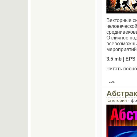
Векторные си
человеческой
среднивековы
Отличное по
всевозможны
мероприятий
3,5 mb | EPS 
Читать полно
-->
Абстра
Категория -
фо