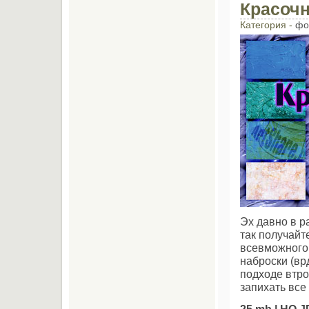
Красоч
Категория -
фо
Эх давно в р
так получайт
всевможного 
наброски (вр
подходе втро
запихать все
25 mb | HQ 