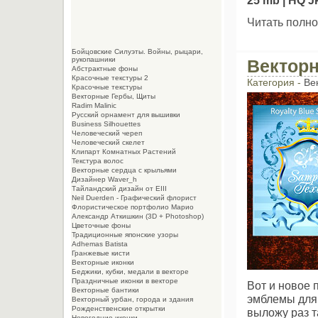
Читать полно
Бойцовские Силуэты. Войны, рыцари,
рукопашники
Вектор
Абстрактные фоны
Красочные текстуры 2
Категория -
Ве
Красочные текстуры
Векторные Гербы, Щиты
Radim Malinic
Русский орнамент для вышивки
Business Silhouettes
Человеческий череп
Человеческий скелет
Клипарт Комнатных Растений
Текстура волос
Векторные сердца с крыльями
Дизайнер Waver_h
Тайландский дизайн от EIII
Neil Duerden - Графический флорист
Флористическое портфолио Марио
Александр Аткишкин (3D + Photoshop)
Цветочные фоны
Традиционные японские узоры
Adhemas Batista
Гранжевые кисти
Векторные иконки
Беджики, кубки, медали в векторе
Праздничные иконки в векторе
Вот и новое 
Векторные бантики
эмблемы для 
Векторный урбан, города и здания
Рожденственские открытки
выложу раз т
Новогодние иконки