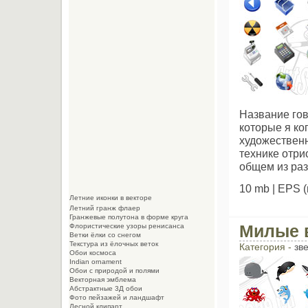
Название гов
которые я ко
художественн
технике отри
общем из раз
10 mb | EPS 
Летние иконки в векторе
Летний гранж флаер
Гранжевые полутона в форме круга
Милые 
Флористические узоры ренисанса
Ветки ёлки со снегом
Текстура из ёлочных веток
Категория -
зв
Обои космоса
Indian ornament
Обои с природой и полями
Векторная эмблема
Абстрактные 3Д обои
Фото пейзажей и ландшафт
Лесной клипарт