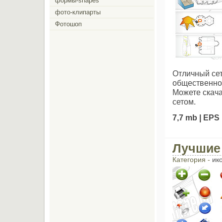
формы-shapes
фото-клипарты
Фотошоп
Отличный се
общественнос
Можете скача
сетом.
7,7 mb | EPS
Лучшие 
Категория -
ик