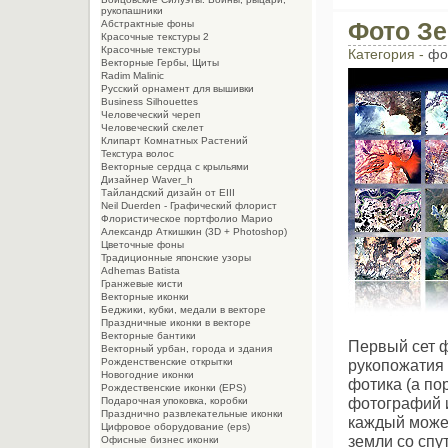
рукопашники
Фото Зе
Абстрактные фоны
Красочные текстуры 2
Красочные текстуры
Категория -
фо
Векторные Гербы, Щиты
Radim Malinic
Русский орнамент для вышивки
Business Silhouettes
Человеческий череп
Человеческий скелет
Клипарт Комнатных Растений
Текстура волос
Векторные сердца с крыльями
Дизайнер Waver_h
Тайландский дизайн от EIII
Neil Duerden - Графический флорист
Флористическое портфолио Марио
Александр Аткишкин (3D + Photoshop)
Цветочные фоны
Традиционные японские узоры
Adhemas Batista
Гранжевые кисти
Векторные иконки
Беджики, кубки, медали в векторе
Праздничные иконки в векторе
Векторные бантики
Первый сет ф
Векторный урбан, города и здания
рукопожатия
Рожденственские открытки
Новогодние иконки
фотика (а по
Рождественские иконки (EPS)
фотографий и
Подарочная упоковка, коробки
Празднично развлекательные иконки
каждый может
Цифровое оборудование (eps)
земли со спу
Офисные бизнес иконки