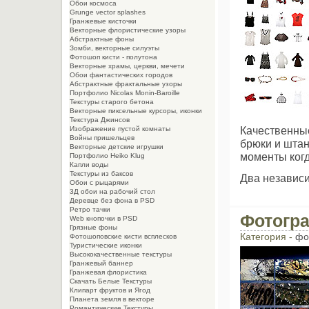
Обои космоса
Grunge vector splashes
Гранжевые кисточки
Векторные флористические узоры
Абстрактные фоны
Зомби, векторные силуэты
Фотошоп кисти - полутона
Векторные храмы, церкви, мечети
Обои фантастических городов
Абстрактные фрактальные узоры
Портфолио Nicolas Monin-Baroille
Текстуры старого бетона
Векторные пиксельные курсоры, иконки
Текстура Джинсов
Качественные
Изображение пустой комнаты
Войны пришельцев
брюки и штан
Векторные детские игрушки
моменты когд
Портфолио Heiko Klug
Капли воды
Текстуры из баксов
Два независ
Обои с рыцарями
3Д обои на рабочий стол
Деревце без фона в PSD
Ретро тачки
Фотогра
Web кнопочки в PSD
Грязные фоны
Категория -
фо
Фотошоповские кисти всплесков
Туристические иконки
Высококачественные текстуры
Гранжевый баннер
Гранжевая флористика
Скачать Белые Текстуры
Клипарт фруктов и Ягод
Планета земля в векторе
Романтические Текстуры