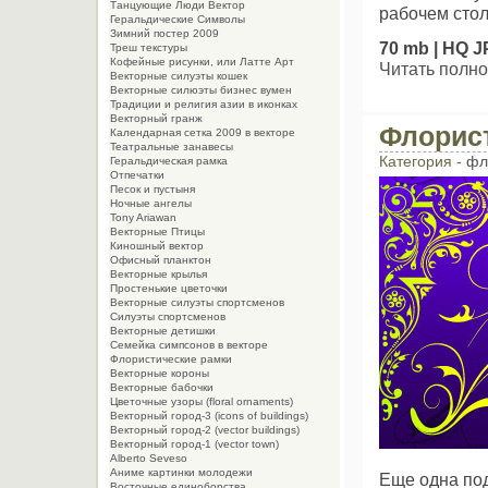
Танцующие Люди Вектор
рабочем сто
Геральдические Символы
Зимний постер 2009
70 mb | HQ J
Треш текстуры
Кофейные рисунки, или Латте Арт
Читать полно
Векторные силуэты кошек
Векторные силюэты бизнес вумен
Традиции и религия азии в иконках
Векторный гранж
Флорис
Календарная сетка 2009 в векторе
Театральные занавесы
Категория -
фл
Геральдическая рамка
Отпечатки
Песок и пустыня
Ночные ангелы
Tony Ariawan
Векторные Птицы
Киношный вектор
Офисный планктон
Векторные крылья
Простенькие цветочки
Векторные силуэты спортсменов
Силуэты спортсменов
Векторные детишки
Семейка симпсонов в векторе
Флористические рамки
Векторные короны
Векторные бабочки
Цветочные узоры (floral ornaments)
Векторный город-3 (icons of buildings)
Векторный город-2 (vector buildings)
Векторный город-1 (vector town)
Alberto Seveso
Aниме картинки молодежи
Еще одна по
Восточные единоборства