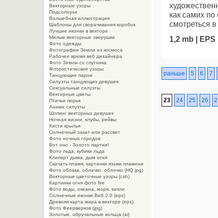
художественн
Векторные узоры
Подсолнухи
как самих по
Волшебная иллюстрация
смотреться в
Шаблоны для сворачивания коробок
Лучшие иконки в векторе
Милые векторные зверушки
1,2 mb | EPS
Фото одежды
Фотографии Земли из космоса
Рабочее время веб дизайнера
Фото Земли со спутника
Флористические узоры
раньше
5
6
7
Танцующие парни
Силуэты танцующих девушек
Сексуальные силуэты
Векторные цветы
23
24
25
26
2
Птичьи перья
Аниме силуэты
Шопинг векторных девушек
Ночная жизни, клубы, рейвы
Кисти крылья
Солнечный закат или рассвет
Фото ночных городов
Вот оно - Золото партии!
Фото льда, кубики льда
Клипарт дыма, дым огня
Cкачать пламя, картинки языки пламени
Фото облака, облачко, облочко (HQ jpg)
Векторные цветочные узоры (csh)
Картинки огня фото fire
Фото воды, океана, моря, капли.
Солнечные иконки Веб 2.0 (eps)
Древняя карта мира в векторе (eps)
Фото Феерверков (jpg)
Золотые, обручальные кольца (ai)