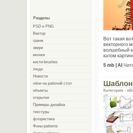
Разделы
PSD и PNG
Вектор
Вот такая во
гранж
векторного м
звери
волшебный м
иконки
катом картин
кисти-brushes
5 mb | AI
Чит
люди
Новости
Шаблон
обои на рабочий стол
Категория -
об
объекты
открытки
Примеры дизайна
текстуры
флористика
Фоны-patterns