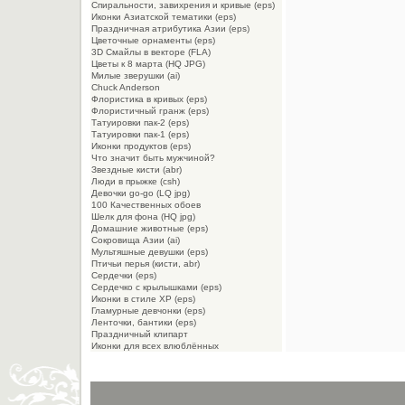
Спиральности, завихрения и кривые (eps)
Иконки Азиатской тематики (eps)
Праздничная атрибутика Азии (eps)
Цветочные орнаменты (eps)
3D Смайлы в векторе (FLA)
Цветы к 8 марта (HQ JPG)
Милые зверушки (ai)
Chuck Anderson
Флористика в кривых (eps)
Флористичный гранж (eps)
Татуировки пак-2 (eps)
Татуировки пак-1 (eps)
Иконки продуктов (eps)
Что значит быть мужчиной?
Звездные кисти (abr)
Люди в прыжке (csh)
Девочки go-go (LQ jpg)
100 Качественных обоев
Шелк для фона (HQ jpg)
Домашние животные (eps)
Сокровища Азии (ai)
Мультяшные девушки (eps)
Птичьи перья (кисти, abr)
Сердечки (eps)
Сердечко с крылышками (eps)
Иконки в стиле XP (eps)
Гламурные девчонки (eps)
Ленточки, бантики (eps)
Праздничный клипарт
Иконки для всех влюблённых