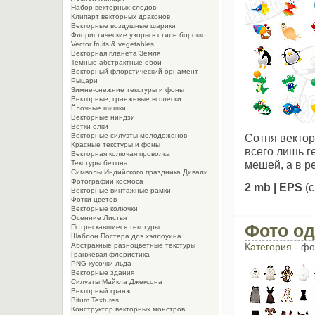
Набор векторных следов
Клипарт векторных драконов
Векторные воздушные шарики
Флористические узоры в стиле борокко
Vector fruits & vegetables
Векторная планета Земля
Темные абстрактные обои
Векторный флорстический орнамент
Рыцари
Зимне-снежние текстуры и фоны
Векторные, гранжевые всплески
Ёлочные шишки
Векторные ниндзи
Ветки ёлки
Векторные силуэты молодоженов
Сотня вектор
Красные текстуры и фоны
всего лишь 
Векторная колючая проволка
мешей, а в р
Текстуры бетона
Символы Индийского праздника Дивали
Фотографии космоса
2 mb | EPS
(
Векторные винтажные рамки
Фотки цветов
Векторные колючки
Осенние Листья
Фото о
Потрескавшиеся текстуры
Шаблон Постера для хэллоуина
Категория -
фо
Абстракные разноцветные текстуры
Гранжевая флористика
PNG кусочки льда
Векторные здания
Силуэты Майкла Джексона
Векторный гранж
Bitum Textures
Конструктор векторных монстров