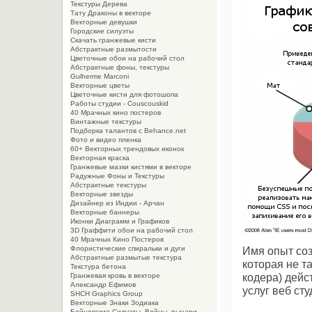
Текстуры Дерева
Тату Драконы в векторе
Векторные девушки
Городские силуэты
Скачать гранжевые кисти
Абстрактные размытости
Цветочные обои на рабочий стол
Абстрактные фоны, текстуры
Gulherme Marconi
Векторные цветы
Цветочные кисти для фотошопа
Работы студии - Couscouskid
40 Мрачных кино постеров
Винтажные текстуры
Подборка талантов с Behance.net
Фото и видео пленка
60+ Векторных трендовых иконок
Векторная краска
Гранжевые мазки кистями в векторе
Радужные Фоны и Текстуры
Абстрактные текстуры
Векторные звезды
Дизайнер из Индии - Арчан
Векторные баннеры
Иконки Диаграмм и Графиков
3D Граффити обои на рабочий стол
40 Мрачных Кино Постеров
Имя опыт соз
Флористические спиральки и дуги
Абстрактные размытые текстура
которая не та
Текстура бетона
кодера) дейс
Гранжевая кровь в векторе
Александр Ефимов
услуг веб ст
SHCH Graphics Group
Векторные Знаки Зодиака
Бойцовские Силуэты. Войны, рыцари,