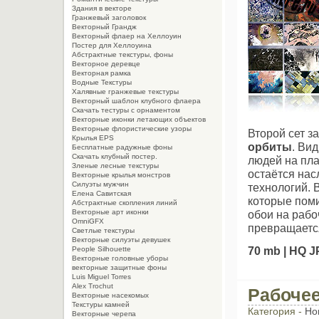
Здания в векторе
Гранжевый заголовок
Векторный Грандж
Векторный флаер на Хеллоуин
Постер для Хеллоуина
Абстрактные текстуры, фоны
Векторное деревце
Векторная рамка
Водные Текстуры
Халявные гранжевые текстуры
Векторный шаблон клубного флаера
Скачать тестуры с орнаментом
Векторные иконки летающих объектов
Векторные флористические узоры
Второй сет 
Крылья EPS
орбиты
. Ви
Бесплатные радужные фоны
Скачать клубный постер.
людей на пла
Зленые лесные текстуры
остаётся на
Векторные крылья монстров
Силуэты мужчин
технологий. 
Елена Савитская
которые поми
Абстрактные скопления линий
Векторные арт иконки
обои на рабо
OmniGFX
превращаетс
Светлые текстуры
Векторные силуэты девушек
70 mb | HQ 
People Silhouette
Векторные головные уборы
векторные защитные фоны
Luis Miguel Torres
Alex Trochut
Рабочее
Векторные насекомых
Текстуры камней
Категория -
Но
Векторные черепа