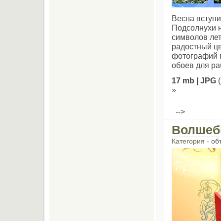
Весна вступи
Подсолнухи н
символов лет
радостный цв
фотографий п
обоев для ра
17 mb | JPG
(
»
-->
Волшеб
Категория -
об