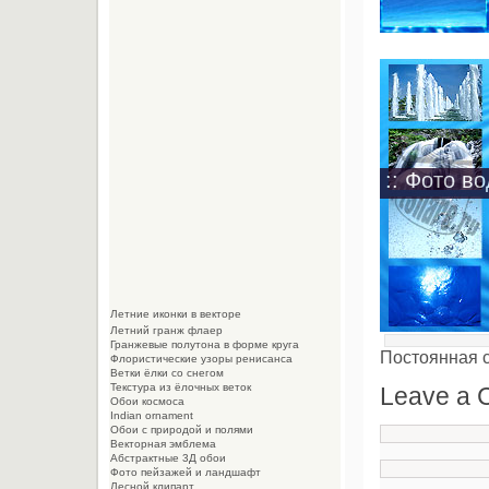
:: Фото во
Летние иконки в векторе
Летний гранж флаер
Гранжевые полутона в форме круга
Постоянная 
Флористические узоры ренисанса
Ветки ёлки со снегом
Текстура из ёлочных веток
Leave a
Обои космоса
Indian ornament
Обои с природой и полями
Векторная эмблема
Абстрактные 3Д обои
Фото пейзажей и ландшафт
Лесной клипарт