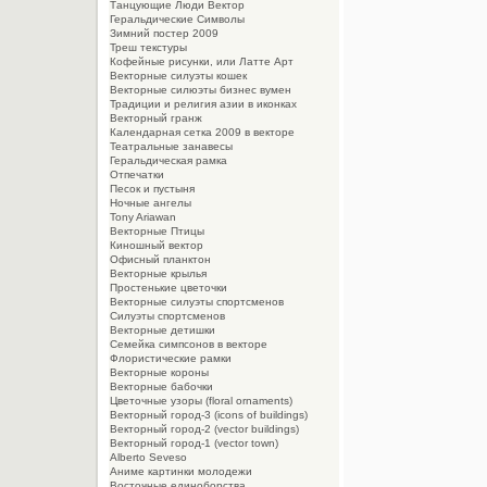
Танцующие Люди Вектор
Геральдические Символы
Зимний постер 2009
Треш текстуры
Кофейные рисунки, или Латте Арт
Векторные силуэты кошек
Векторные силюэты бизнес вумен
Традиции и религия азии в иконках
Векторный гранж
Календарная сетка 2009 в векторе
Театральные занавесы
Геральдическая рамка
Отпечатки
Песок и пустыня
Ночные ангелы
Tony Ariawan
Векторные Птицы
Киношный вектор
Офисный планктон
Векторные крылья
Простенькие цветочки
Векторные силуэты спортсменов
Силуэты спортсменов
Векторные детишки
Семейка симпсонов в векторе
Флористические рамки
Векторные короны
Векторные бабочки
Цветочные узоры (floral ornaments)
Векторный город-3 (icons of buildings)
Векторный город-2 (vector buildings)
Векторный город-1 (vector town)
Alberto Seveso
Aниме картинки молодежи
Восточные единоборства