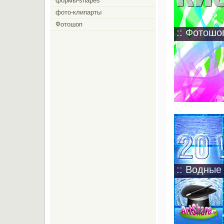
формы-shapes
фото-клипарты
Фотошоп
:: Фотошо
:: Водные 