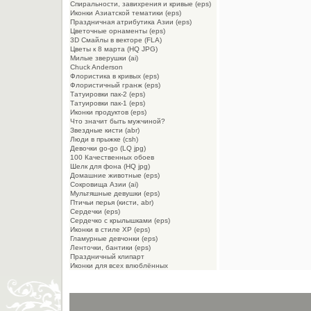
Спиральности, завихрения и кривые (eps)
Иконки Азиатской тематики (eps)
Праздничная атрибутика Азии (eps)
Цветочные орнаменты (eps)
3D Смайлы в векторе (FLA)
Цветы к 8 марта (HQ JPG)
Милые зверушки (ai)
Chuck Anderson
Флористика в кривых (eps)
Флористичный гранж (eps)
Татуировки пак-2 (eps)
Татуировки пак-1 (eps)
Иконки продуктов (eps)
Что значит быть мужчиной?
Звездные кисти (abr)
Люди в прыжке (csh)
Девочки go-go (LQ jpg)
100 Качественных обоев
Шелк для фона (HQ jpg)
Домашние животные (eps)
Сокровища Азии (ai)
Мультяшные девушки (eps)
Птичьи перья (кисти, abr)
Сердечки (eps)
Сердечко с крылышками (eps)
Иконки в стиле XP (eps)
Гламурные девчонки (eps)
Ленточки, бантики (eps)
Праздничный клипарт
Иконки для всех влюблённых