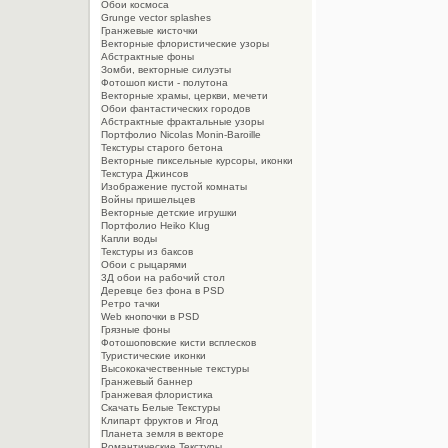
Обои космоса
Grunge vector splashes
Гранжевые кисточки
Векторные флористические узоры
Абстрактные фоны
Зомби, векторные силуэты
Фотошоп кисти - полутона
Векторные храмы, церкви, мечети
Обои фантастических городов
Абстрактные фрактальные узоры
Портфолио Nicolas Monin-Baroille
Текстуры старого бетона
Векторные пиксельные курсоры, иконки
Текстура Джинсов
Изображение пустой комнаты
Войны пришельцев
Векторные детские игрушки
Портфолио Heiko Klug
Капли воды
Текстуры из баксов
Обои с рыцарями
3Д обои на рабочий стол
Деревце без фона в PSD
Ретро тачки
Web кнопочки в PSD
Грязные фоны
Фотошоповские кисти всплесков
Туристические иконки
Высококачественные текстуры
Гранжевый баннер
Гранжевая флористика
Скачать Белые Текстуры
Клипарт фруктов и Ягод
Планета земля в векторе
Романтические Текстуры