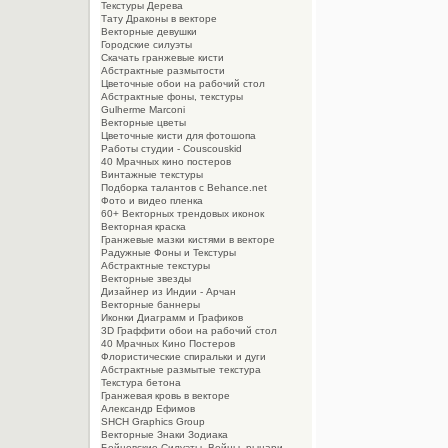
Текстуры Дерева
Тату Драконы в векторе
Векторные девушки
Городские силуэты
Скачать гранжевые кисти
Абстрактные размытости
Цветочные обои на рабочий стол
Абстрактные фоны, текстуры
Gulherme Marconi
Векторные цветы
Цветочные кисти для фотошопа
Работы студии - Couscouskid
40 Мрачных кино постеров
Винтажные текстуры
Подборка талантов с Behance.net
Фото и видео пленка
60+ Векторных трендовых иконок
Векторная краска
Гранжевые мазки кистями в векторе
Радужные Фоны и Текстуры
Абстрактные текстуры
Векторные звезды
Дизайнер из Индии - Арчан
Векторные баннеры
Иконки Диаграмм и Графиков
3D Граффити обои на рабочий стол
40 Мрачных Кино Постеров
Флористические спиральки и дуги
Абстрактные размытые текстура
Текстура бетона
Гранжевая кровь в векторе
Александр Ефимов
SHCH Graphics Group
Векторные Знаки Зодиака
Бойцовские Силуэты. Войны, рыцари,