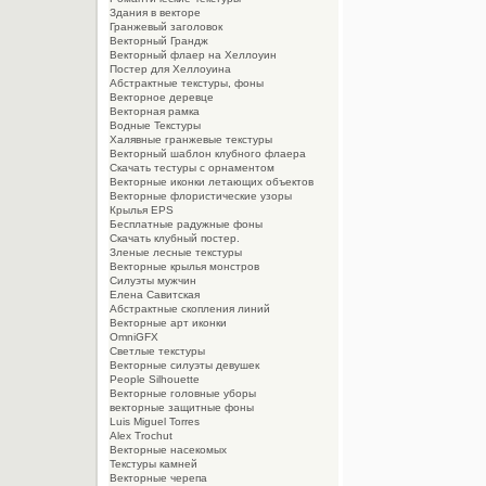
Здания в векторе
Гранжевый заголовок
Векторный Грандж
Векторный флаер на Хеллоуин
Постер для Хеллоуина
Абстрактные текстуры, фоны
Векторное деревце
Векторная рамка
Водные Текстуры
Халявные гранжевые текстуры
Векторный шаблон клубного флаера
Скачать тестуры с орнаментом
Векторные иконки летающих объектов
Векторные флористические узоры
Крылья EPS
Бесплатные радужные фоны
Скачать клубный постер.
Зленые лесные текстуры
Векторные крылья монстров
Силуэты мужчин
Елена Савитская
Абстрактные скопления линий
Векторные арт иконки
OmniGFX
Светлые текстуры
Векторные силуэты девушек
People Silhouette
Векторные головные уборы
векторные защитные фоны
Luis Miguel Torres
Alex Trochut
Векторные насекомых
Текстуры камней
Векторные черепа