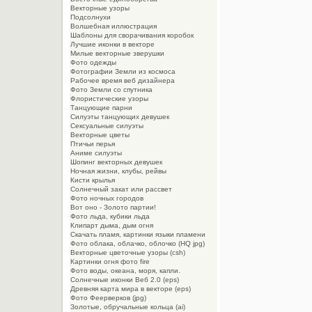
Векторные узоры
Подсолнухи
Волшебная иллюстрация
Шаблоны для сворачивания коробок
Лучшие иконки в векторе
Милые векторные зверушки
Фото одежды
Фотографии Земли из космоса
Рабочее время веб дизайнера
Фото Земли со спутника
Флористические узоры
Танцующие парни
Силуэты танцующих девушек
Сексуальные силуэты
Векторные цветы
Птичьи перья
Аниме силуэты
Шопинг векторных девушек
Ночная жизни, клубы, рейвы
Кисти крылья
Солнечный закат или рассвет
Фото ночных городов
Вот оно - Золото партии!
Фото льда, кубики льда
Клипарт дыма, дым огня
Cкачать пламя, картинки языки пламени
Фото облака, облачко, облочко (HQ jpg)
Векторные цветочные узоры (csh)
Картинки огня фото fire
Фото воды, океана, моря, капли.
Солнечные иконки Веб 2.0 (eps)
Древняя карта мира в векторе (eps)
Фото Феерверков (jpg)
Золотые, обручальные кольца (ai)