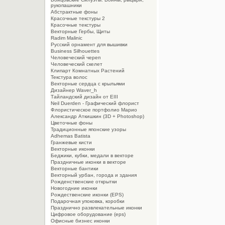
рукопашники
Абстрактные фоны
Красочные текстуры 2
Красочные текстуры
Векторные Гербы, Щиты
Radim Malinic
Русский орнамент для вышивки
Business Silhouettes
Человеческий череп
Человеческий скелет
Клипарт Комнатных Растений
Текстура волос
Векторные сердца с крыльями
Дизайнер Waver_h
Тайландский дизайн от EIII
Neil Duerden - Графический флорист
Флористическое портфолио Марио
Александр Аткишкин (3D + Photoshop)
Цветочные фоны
Традиционные японские узоры
Adhemas Batista
Гранжевые кисти
Векторные иконки
Беджики, кубки, медали в векторе
Праздничные иконки в векторе
Векторные бантики
Векторный урбан, города и здания
Рожденственские открытки
Новогодние иконки
Рождественские иконки (EPS)
Подарочная упоковка, коробки
Празднично развлекательные иконки
Цифровое оборудование (eps)
Офисные бизнес иконки