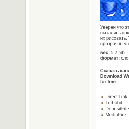
Уверен что э
пытались пок
их рисовать.
прозрачным 
вес:
5.2 mb
формат:
сло
Скачать кап
Download Wa
for free
Direct Link
Turbobit
DepositFil
MediaFire