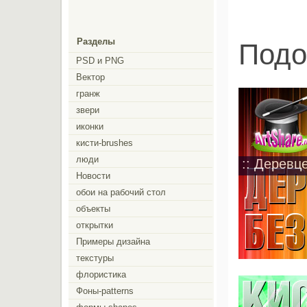
Разделы
Подо
PSD и PNG
Вектор
гранж
звери
иконки
кисти-brushes
люди
:: Деревц
Новости
обои на рабочий стол
объекты
открытки
Примеры дизайна
текстуры
флористика
Фоны-patterns