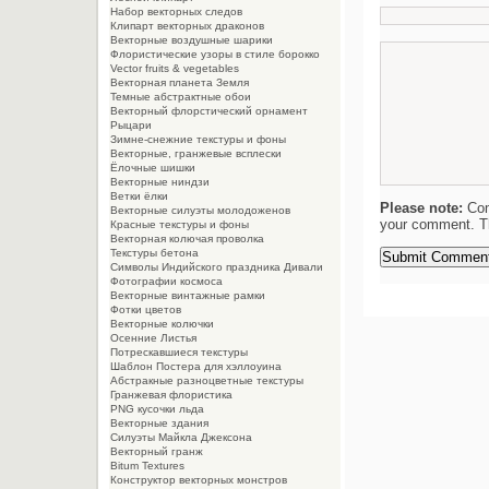
Набор векторных следов
Клипарт векторных драконов
Векторные воздушные шарики
Флористические узоры в стиле борокко
Vector fruits & vegetables
Векторная планета Земля
Темные абстрактные обои
Векторный флорстический орнамент
Рыцари
Зимне-снежние текстуры и фоны
Векторные, гранжевые всплески
Ёлочные шишки
Векторные ниндзи
Ветки ёлки
Please note:
Com
Векторные силуэты молодоженов
your comment. Th
Красные текстуры и фоны
Векторная колючая проволка
Текстуры бетона
Символы Индийского праздника Дивали
Фотографии космоса
Векторные винтажные рамки
Фотки цветов
Векторные колючки
Осенние Листья
Потрескавшиеся текстуры
Шаблон Постера для хэллоуина
Абстракные разноцветные текстуры
Гранжевая флористика
PNG кусочки льда
Векторные здания
Силуэты Майкла Джексона
Векторный гранж
Bitum Textures
Конструктор векторных монстров