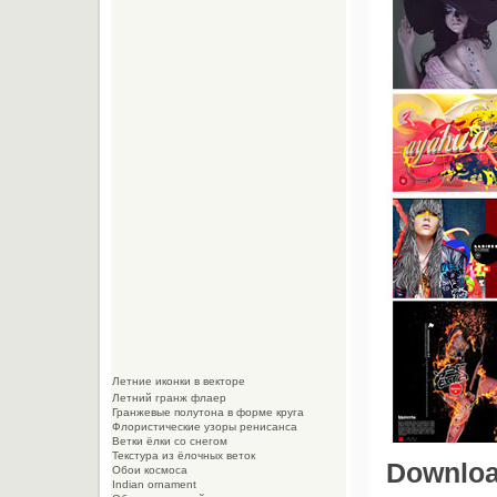
Летние иконки в векторе
Летний гранж флаер
Гранжевые полутона в форме круга
Флористические узоры ренисанса
Ветки ёлки со снегом
Текстура из ёлочных веток
Download
Обои космоса
Indian ornament