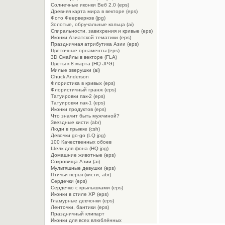
Солнечные иконки Веб 2.0 (eps)
Древняя карта мира в векторе (eps)
Фото Феерверков (jpg)
Золотые, обручальные кольца (ai)
Спиральности, завихрения и кривые (eps)
Иконки Азиатской тематики (eps)
Праздничная атрибутика Азии (eps)
Цветочные орнаменты (eps)
3D Смайлы в векторе (FLA)
Цветы к 8 марта (HQ JPG)
Милые зверушки (ai)
Chuck Anderson
Флористика в кривых (eps)
Флористичный гранж (eps)
Татуировки пак-2 (eps)
Татуировки пак-1 (eps)
Иконки продуктов (eps)
Что значит быть мужчиной?
Звездные кисти (abr)
Люди в прыжке (csh)
Девочки go-go (LQ jpg)
100 Качественных обоев
Шелк для фона (HQ jpg)
Домашние животные (eps)
Сокровища Азии (ai)
Мультяшные девушки (eps)
Птичьи перья (кисти, abr)
Сердечки (eps)
Сердечко с крылышками (eps)
Иконки в стиле XP (eps)
Гламурные девчонки (eps)
Ленточки, бантики (eps)
Праздничный клипарт
Иконки для всех влюблённых