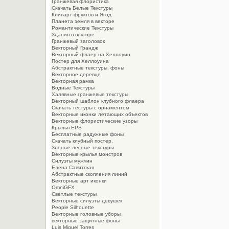
Гранжевая флористика
Скачать Белые Текстуры
Клипарт фруктов и Ягод
Планета земля в векторе
Романтические Текстуры
Здания в векторе
Гранжевый заголовок
Векторный Грандж
Векторный флаер на Хеллоуин
Постер для Хеллоуина
Абстрактные текстуры, фоны
Векторное деревце
Векторная рамка
Водные Текстуры
Халявные гранжевые текстуры
Векторный шаблон клубного флаера
Скачать тестуры с орнаментом
Векторные иконки летающих объектов
Векторные флористические узоры
Крылья EPS
Бесплатные радужные фоны
Скачать клубный постер.
Зленые лесные текстуры
Векторные крылья монстров
Силуэты мужчин
Елена Савитская
Абстрактные скопления линий
Векторные арт иконки
OmniGFX
Светлые текстуры
Векторные силуэты девушек
People Silhouette
Векторные головные уборы
векторные защитные фоны
Luis Miguel Torres