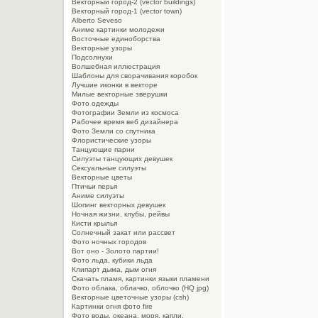
Векторный город-2 (vector buildings)
Векторный город-1 (vector town)
Alberto Seveso
Aниме картинки молодежи
Восточные единоборства
Векторные узоры
Подсолнухи
Волшебная иллюстрация
Шаблоны для сворачивания коробок
Лучшие иконки в векторе
Милые векторные зверушки
Фото одежды
Фотографии Земли из космоса
Рабочее время веб дизайнера
Фото Земли со спутника
Флористические узоры
Танцующие парни
Силуэты танцующих девушек
Сексуальные силуэты
Векторные цветы
Птичьи перья
Аниме силуэты
Шопинг векторных девушек
Ночная жизни, клубы, рейвы
Кисти крылья
Солнечный закат или рассвет
Фото ночных городов
Вот оно - Золото партии!
Фото льда, кубики льда
Клипарт дыма, дым огня
Cкачать пламя, картинки языки пламени
Фото облака, облачко, облочко (HQ jpg)
Векторные цветочные узоры (csh)
Картинки огня фото fire
Фото воды, океана, моря, капли.