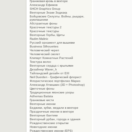
Гранжевая кровь в векторе
Александр Ефимов
SHCH Graphics Group
Векторные Знаки Зодиака
Бойцовские Силуэты. Войны, рыцари,
рукопашники
Абстрактные фоны
Красочные текстуры 2
Красочные текстуры
Векторные Гербы, Щиты
Radim Malinic
Русский орнамент для вышивки
Business Silhouettes
Человеческий череп
Человеческий скелет
Клипарт Комнатных Растений
Текстура волос
Векторные сердца с крыльями
Дизайнер Waver_h
Тайландский дизайн от EIII
Neil Duerden - Графический флорист
Флористическое портфолио Марио
Александр Аткишкин (3D + Photoshop)
Цветочные фоны
Традиционные японские узоры
Adhemas Batista
Гранжевые кисти
Векторные иконки
Беджики, кубки, медали в векторе
Праздничные иконки в векторе
Векторные бантики
Векторный урбан, города и здания
Рожденственские открытки
Новогодние иконки
Рождественские иконки (EPS)