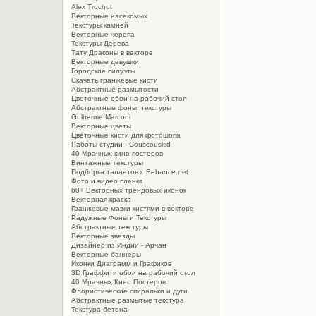
Alex Trochut
Векторные насекомых
Текстуры камней
Векторные черепа
Текстуры Дерева
Тату Драконы в векторе
Векторные девушки
Городские силуэты
Скачать гранжевые кисти
Абстрактные размытости
Цветочные обои на рабочий стол
Абстрактные фоны, текстуры
Gulherme Marconi
Векторные цветы
Цветочные кисти для фотошопа
Работы студии - Couscouskid
40 Мрачных кино постеров
Винтажные текстуры
Подборка талантов с Behance.net
Фото и видео пленка
60+ Векторных трендовых иконок
Векторная краска
Гранжевые мазки кистями в векторе
Радужные Фоны и Текстуры
Абстрактные текстуры
Векторные звезды
Дизайнер из Индии - Арчан
Векторные баннеры
Иконки Диаграмм и Графиков
3D Граффити обои на рабочий стол
40 Мрачных Кино Постеров
Флористические спиральки и дуги
Абстрактные размытые текстура
Текстура бетона