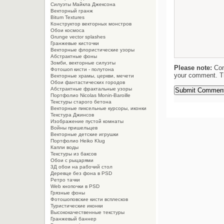
Силуэты Майкла Джексона
Векторный гранж
Bitum Textures
Конструктор векторных монстров
Обои космоса
Grunge vector splashes
Гранжевые кисточки
Векторные флористические узоры
Абстрактные фоны
Зомби, векторные силуэты
Please note:
Com
Фотошоп кисти - полутона
your comment. Th
Векторные храмы, церкви, мечети
Обои фантастических городов
Абстрактные фрактальные узоры
Портфолио Nicolas Monin-Baroille
Текстуры старого бетона
Векторные пиксельные курсоры, иконки
Текстура Джинсов
Изображение пустой комнаты
Войны пришельцев
Векторные детские игрушки
Портфолио Heiko Klug
Капли воды
Текстуры из баксов
Обои с рыцарями
3Д обои на рабочий стол
Деревце без фона в PSD
Ретро тачки
Web кнопочки в PSD
Грязные фоны
Фотошоповские кисти всплесков
Туристические иконки
Высококачественные текстуры
Гранжевый баннер