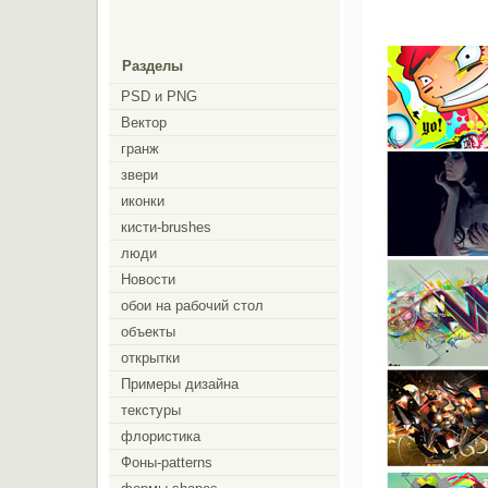
Разделы
PSD и PNG
Вектор
гранж
звери
иконки
кисти-brushes
люди
Новости
обои на рабочий стол
объекты
открытки
Примеры дизайна
текстуры
флористика
Фоны-patterns