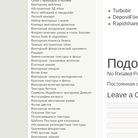
Обои с природой и полями
Векторная эмблема
Абстрактные 3Д обои
Turbobit
Фото пейзажей и ландшафт
DepositFil
Лесной клипарт
Набор векторных следов
Rapidshar
Клипарт векторных драконов
Векторные воздушные шарики
Флористические узоры в стиле борокко
Vector fruits & vegetables
Векторная планета Земля
Темные абстрактные обои
Векторный флорстический орнамент
Рыцари
Зимне-снежние текстуры и фоны
Подо
Векторные, гранжевые всплески
Ёлочные шишки
Векторные ниндзи
No Related P
Ветки ёлки
Векторные силуэты молодоженов
Красные текстуры и фоны
Постоянная 
Векторная колючая проволка
Текстуры бетона
Leave a
Символы Индийского праздника Дивали
Фотографии космоса
Векторные винтажные рамки
Фотки цветов
Векторные колючки
Осенние Листья
Потрескавшиеся текстуры
Шаблон Постера для хэллоуина
Абстракные разноцветные текстуры
Гранжевая флористика
PNG кусочки льда
Векторные здания