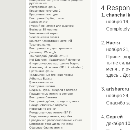
рукопашники
4 Respon
Абстрактные фоны
Красочные текстуры 2
chanchal 
Красочные текстуры
Векторные Гербы, Щиты
ноября 19,
Radim Malinic
Русский орнамент для вышивки
Completely 
Business Silhouettes
Человеческий череп
Человеческий скелет
Клипарт Комнатных Растений
Настя
Текстура волос
ноября 21,
Векторные сердца с крыльями
Дизайнер Waver_h
Привет, до
Тайландский дизайн от EIII
Neil Duerden - Графический флорист
ты не силь
Флористическое портфолио Марио
Александр Аткишкин (3D + Photoshop)
меня…и оче
Цветочные фоны
здесь…Дор
Традиционные японские узоры
Adhemas Batista
Гранжевые кисти
Векторные иконки
artshareru
Беджики, кубки, медали в векторе
Праздничные иконки в векторе
ноября 24,
Векторные бантики
Векторный урбан, города и здания
Спасибо за
Рожденственские открытки
Новогодние иконки
Рождественские иконки (EPS)
Сергей
Подарочная упоковка, коробки
Празднично развлекательные иконки
декабря 10
Цифровое оборудование (eps)
Офисные бизнес иконки