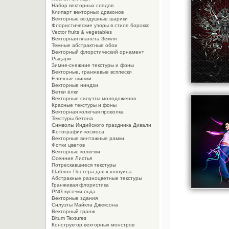
Набор векторных следов
Клипарт векторных драконов
Векторные воздушные шарики
Флористические узоры в стиле борокко
Vector fruits & vegetables
Векторная планета Земля
Темные абстрактные обои
Векторный флорстический орнамент
Рыцари
Зимне-снежние текстуры и фоны
Векторные, гранжевые всплески
Ёлочные шишки
Векторные ниндзи
Ветки ёлки
Векторные силуэты молодоженов
Красные текстуры и фоны
Векторная колючая проволка
Текстуры бетона
Символы Индийского праздника Дивали
Фотографии космоса
Векторные винтажные рамки
Фотки цветов
Векторные колючки
Осенние Листья
Потрескавшиеся текстуры
Шаблон Постера для хэллоуина
Абстракные разноцветные текстуры
Гранжевая флористика
PNG кусочки льда
Векторные здания
Силуэты Майкла Джексона
Векторный гранж
Bitum Textures
Конструктор векторных монстров