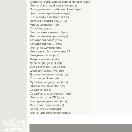
Спиральности, завихрения и кривые (eps)
Иконки Азиатской тематики (eps)
Праздничная атрибутика Азии (eps)
Цветочные орнаменты (eps)
3D Смайлы в векторе (FLA)
Цветы к 8 марта (HQ JPG)
Милые зверушки (ai)
Chuck Anderson
Флористика в кривых (eps)
Флористичный гранж (eps)
Татуировки пак-2 (eps)
Татуировки пак-1 (eps)
Иконки продуктов (eps)
Что значит быть мужчиной?
Звездные кисти (abr)
Люди в прыжке (csh)
Девочки go-go (LQ jpg)
100 Качественных обоев
Шелк для фона (HQ jpg)
Домашние животные (eps)
Сокровища Азии (ai)
Мультяшные девушки (eps)
Птичьи перья (кисти, abr)
Сердечки (eps)
Сердечко с крылышками (eps)
Иконки в стиле XP (eps)
Гламурные девчонки (eps)
Ленточки, бантики (eps)
Праздничный клипарт
Иконки для всех влюблённых