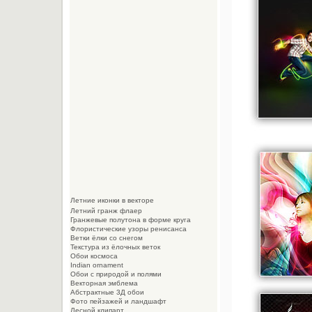
Летние иконки в векторе
Летний гранж флаер
Гранжевые полутона в форме круга
Флористические узоры ренисанса
Ветки ёлки со снегом
Текстура из ёлочных веток
Обои космоса
Indian ornament
Обои с природой и полями
Векторная эмблема
Абстрактные 3Д обои
Фото пейзажей и ландшафт
Лесной клипарт