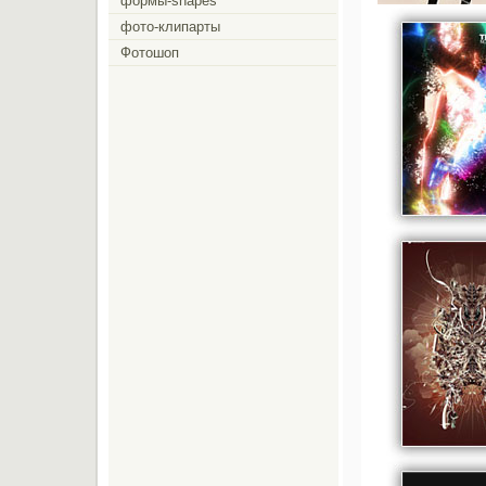
формы-shapes
фото-клипарты
Фотошоп