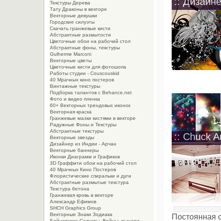
:: Дизайн
Текстуры Дерева
Тату Драконы в векторе
Векторные девушки
Городские силуэты
Скачать гранжевые кисти
Абстрактные размытости
Цветочные обои на рабочий стол
Абстрактные фоны, текстуры
Gulherme Marconi
Векторные цветы
Цветочные кисти для фотошопа
Работы студии - Couscouskid
40 Мрачных кино постеров
Винтажные текстуры
Подборка талантов с Behance.net
Фото и видео пленка
60+ Векторных трендовых иконок
Векторная краска
Гранжевые мазки кистями в векторе
Радужные Фоны и Текстуры
Абстрактные текстуры
:: Chuck A
Векторные звезды
Дизайнер из Индии - Арчан
Векторные баннеры
Иконки Диаграмм и Графиков
3D Граффити обои на рабочий стол
40 Мрачных Кино Постеров
Флористические спиральки и дуги
Абстрактные размытые текстура
Текстура бетона
Гранжевая кровь в векторе
Александр Ефимов
SHCH Graphics Group
Векторные Знаки Зодиака
Постоянная 
Бойцовские Силуэты. Войны, рыцари,