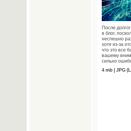
После долго
в блог, поск
неспешно раз
хотя из-за о
что это все 
вашему вним
сильно ошибс
4 mb | JPG (