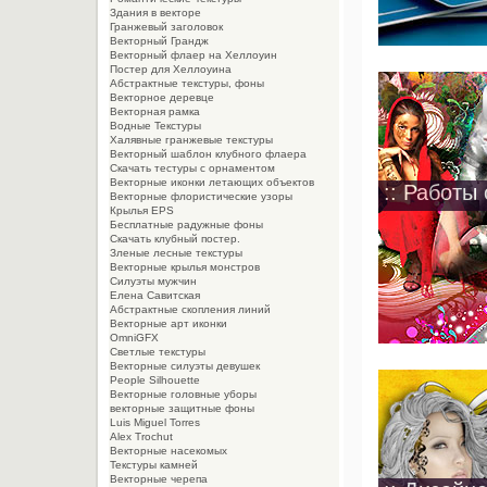
Здания в векторе
Гранжевый заголовок
Векторный Грандж
Векторный флаер на Хеллоуин
Постер для Хеллоуина
Абстрактные текстуры, фоны
Векторное деревце
Векторная рамка
Водные Текстуры
Халявные гранжевые текстуры
Векторный шаблон клубного флаера
Скачать тестуры с орнаментом
Векторные иконки летающих объектов
:: Работы 
Векторные флористические узоры
Крылья EPS
Бесплатные радужные фоны
Скачать клубный постер.
Зленые лесные текстуры
Векторные крылья монстров
Силуэты мужчин
Елена Савитская
Абстрактные скопления линий
Векторные арт иконки
OmniGFX
Светлые текстуры
Векторные силуэты девушек
People Silhouette
Векторные головные уборы
векторные защитные фоны
Luis Miguel Torres
Alex Trochut
Векторные насекомых
Текстуры камней
Векторные черепа