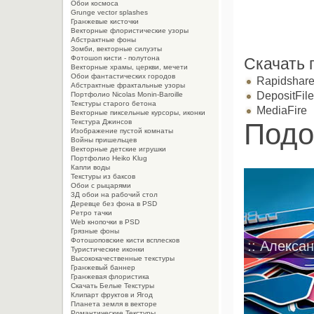
Обои космоса
Grunge vector splashes
Гранжевые кисточки
Векторные флористические узоры
Абстрактные фоны
Зомби, векторные силуэты
Фотошоп кисти - полутона
Скачать 
Векторные храмы, церкви, мечети
Обои фантастических городов
Rapidshar
Абстрактные фрактальные узоры
DepositFil
Портфолио Nicolas Monin-Baroille
Текстуры старого бетона
MediaFire
Векторные пиксельные курсоры, иконки
Подо
Текстура Джинсов
Изображение пустой комнаты
Войны пришельцев
Векторные детские игрушки
Портфолио Heiko Klug
Капли воды
Текстуры из баксов
Обои с рыцарями
3Д обои на рабочий стол
Деревце без фона в PSD
Ретро тачки
Web кнопочки в PSD
Грязные фоны
Фотошоповские кисти всплесков
:: Алекса
Туристические иконки
Высококачественные текстуры
Гранжевый баннер
Гранжевая флористика
Скачать Белые Текстуры
Клипарт фруктов и Ягод
Планета земля в векторе
Романтические Текстуры