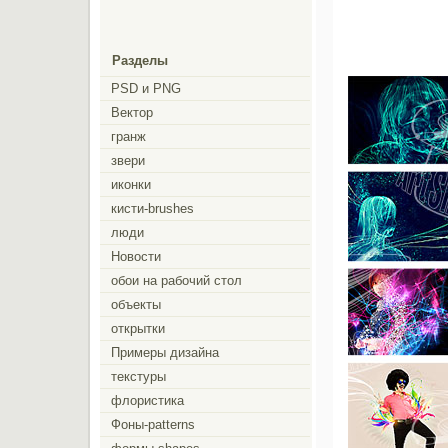
Разделы
PSD и PNG
Вектор
гранж
звери
иконки
кисти-brushes
люди
Новости
обои на рабочий стол
объекты
открытки
Примеры дизайна
текстуры
флористика
Фоны-patterns