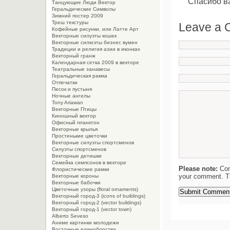
Спасибо ва
Танцующие Люди Вектор
Геральдические Символы
Зимний постер 2009
Треш текстуры
Leave a
Кофейные рисунки, или Латте Арт
Векторные силуэты кошек
Векторные силюэты бизнес вумен
Традиции и религия азии в иконках
Векторный гранж
Календарная сетка 2009 в векторе
Театральные занавесы
Геральдическая рамка
Отпечатки
Песок и пустыня
Ночные ангелы
Tony Ariawan
Векторные Птицы
Киношный вектор
Офисный планктон
Векторные крылья
Простенькие цветочки
Векторные силуэты спортсменов
Силуэты спортсменов
Векторные детишки
Семейка симпсонов в векторе
Please note:
Com
Флористические рамки
your comment. Th
Векторные короны
Векторные бабочки
Цветочные узоры (floral ornaments)
Векторный город-3 (icons of buildings)
Векторный город-2 (vector buildings)
Векторный город-1 (vector town)
Alberto Seveso
Aниме картинки молодежи
Восточные единоборства