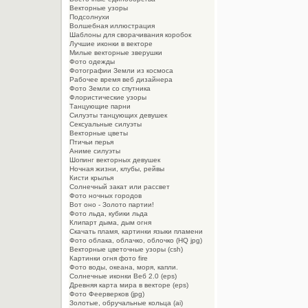
Векторные узоры
Подсолнухи
Волшебная иллюстрация
Шаблоны для сворачивания коробок
Лучшие иконки в векторе
Милые векторные зверушки
Фото одежды
Фотографии Земли из космоса
Рабочее время веб дизайнера
Фото Земли со спутника
Флористические узоры
Танцующие парни
Силуэты танцующих девушек
Сексуальные силуэты
Векторные цветы
Птичьи перья
Аниме силуэты
Шопинг векторных девушек
Ночная жизни, клубы, рейвы
Кисти крылья
Солнечный закат или рассвет
Фото ночных городов
Вот оно - Золото партии!
Фото льда, кубики льда
Клипарт дыма, дым огня
Cкачать пламя, картинки языки пламени
Фото облака, облачко, облочко (HQ jpg)
Векторные цветочные узоры (csh)
Картинки огня фото fire
Фото воды, океана, моря, капли.
Солнечные иконки Веб 2.0 (eps)
Древняя карта мира в векторе (eps)
Фото Феерверков (jpg)
Золотые, обручальные кольца (ai)