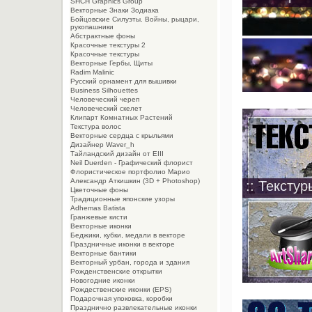
SHCH Graphics Group
Векторные Знаки Зодиака
Бойцовские Силуэты. Войны, рыцари,
рукопашники
Абстрактные фоны
Красочные текстуры 2
Красочные текстуры
Векторные Гербы, Щиты
Radim Malinic
Русский орнамент для вышивки
Business Silhouettes
Человеческий череп
Человеческий скелет
Клипарт Комнатных Растений
Текстура волос
Векторные сердца с крыльями
Дизайнер Waver_h
Тайландский дизайн от EIII
Neil Duerden - Графический флорист
Флористическое портфолио Марио
Александр Аткишкин (3D + Photoshop)
:: Текстур
Цветочные фоны
Традиционные японские узоры
Adhemas Batista
Гранжевые кисти
Векторные иконки
Беджики, кубки, медали в векторе
Праздничные иконки в векторе
Векторные бантики
Векторный урбан, города и здания
Рожденственские открытки
Новогодние иконки
Рождественские иконки (EPS)
Подарочная упоковка, коробки
Празднично развлекательные иконки