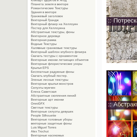
Клипарт фруктов и Ягод
Планета земля в векторе
Романтические Текстуры
Здания в векторе
Гранжевый заголовок
:: Потрес
Векторный Грандж
Векторный флаер на Хеллоуин
Постер для Хеллоуина
Абстрактные текстуры, фоны
Векторное деревце
Векторная рамка
Водные Текстуры
Халявные гранжевые текстуры
Векторный шаблон клубного флаера
Скачать тестуры с орнаментом
Векторные иконки летающих объектов
Векторные флористические узоры
Крылья EPS
Бесплатные радужные фоны
Скачать клубный постер.
Зленые лесные текстуры
Векторные крылья монстров
Силуэты мужчин
Елена Савитская
Абстрактные скопления линий
Векторные арт иконки
:: Абстра
OmniGFX
Светлые текстуры
Векторные силуэты девушек
People Silhouette
Векторные головные уборы
векторные защитные фоны
Luis Miguel Torres
Alex Trochut
Векторные насекомых