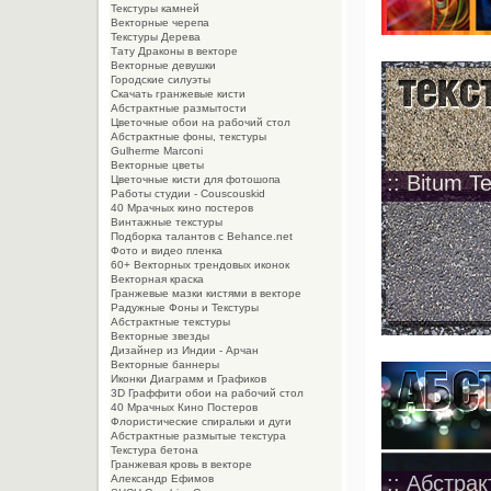
Текстуры камней
Векторные черепа
Текстуры Дерева
Тату Драконы в векторе
Векторные девушки
Городские силуэты
Скачать гранжевые кисти
Абстрактные размытости
Цветочные обои на рабочий стол
Абстрактные фоны, текстуры
Gulherme Marconi
Векторные цветы
:: Bitum Te
Цветочные кисти для фотошопа
Работы студии - Couscouskid
40 Мрачных кино постеров
Винтажные текстуры
Подборка талантов с Behance.net
Фото и видео пленка
60+ Векторных трендовых иконок
Векторная краска
Гранжевые мазки кистями в векторе
Радужные Фоны и Текстуры
Абстрактные текстуры
Векторные звезды
Дизайнер из Индии - Арчан
Векторные баннеры
Иконки Диаграмм и Графиков
3D Граффити обои на рабочий стол
40 Мрачных Кино Постеров
Флористические спиральки и дуги
Абстрактные размытые текстура
Текстура бетона
Гранжевая кровь в векторе
:: Абстра
Александр Ефимов