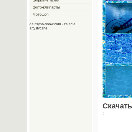
формы-shapes
фото-клипарты
Фотошоп
galitsyna-show.com - zajecia
artystyczne.
Скачать
: