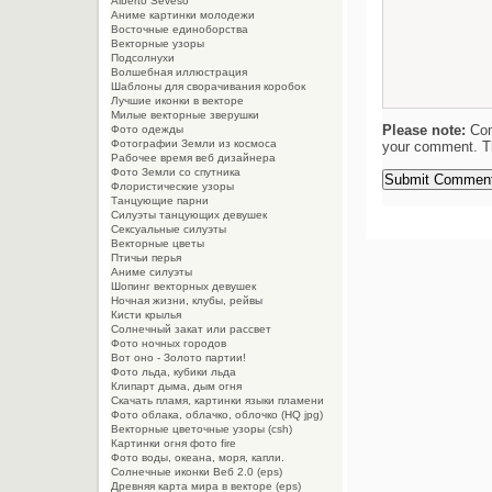
Alberto Seveso
Aниме картинки молодежи
Восточные единоборства
Векторные узоры
Подсолнухи
Волшебная иллюстрация
Шаблоны для сворачивания коробок
Лучшие иконки в векторе
Милые векторные зверушки
Please note:
Com
Фото одежды
Фотографии Земли из космоса
your comment. Th
Рабочее время веб дизайнера
Фото Земли со спутника
Флористические узоры
Танцующие парни
Силуэты танцующих девушек
Сексуальные силуэты
Векторные цветы
Птичьи перья
Аниме силуэты
Шопинг векторных девушек
Ночная жизни, клубы, рейвы
Кисти крылья
Солнечный закат или рассвет
Фото ночных городов
Вот оно - Золото партии!
Фото льда, кубики льда
Клипарт дыма, дым огня
Cкачать пламя, картинки языки пламени
Фото облака, облачко, облочко (HQ jpg)
Векторные цветочные узоры (csh)
Картинки огня фото fire
Фото воды, океана, моря, капли.
Солнечные иконки Веб 2.0 (eps)
Древняя карта мира в векторе (eps)