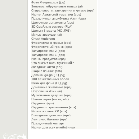
Фото Феерверков (jpg)
Золотые, обручальные кольца (ai)
Спиральности, завихрения и кривые (eps)
Иконки Азиатской тематики (eps)
Праздничная атрибутика Азии (eps)
Цветочные орнаменты (eps)
3D Смайлы в векторе (FLA)
Цветы к 8 марта (HQ JPG)
Милые зверушки (ai)
Chuck Anderson
Флористика в кривых (eps)
Флористичный гранж (eps)
Татуировки пак-2 (eps)
Татуировки пак-1 (eps)
Иконки продуктов (eps)
Что значит быть мужчиной?
Звездные кисти (abr)
Люди в прыжке (csh)
Девочки go-go (LQ jpg)
100 Качественных обоев
Шелк для фона (HQ jpg)
Домашние животные (eps)
Сокровища Азии (ai)
Мультяшные девушки (eps)
Птичьи перья (кисти, abr)
Сердечки (eps)
Сердечко с крылышками (eps)
Иконки в стиле XP (eps)
Гламурные девчонки (eps)
Ленточки, бантики (eps)
Праздничный клипарт
Иконки для всех влюблённых