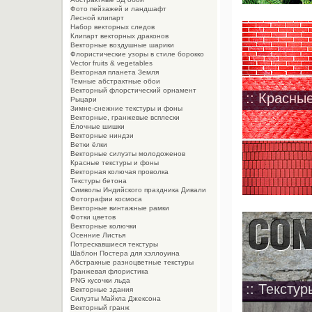
Фото пейзажей и ландшафт
Лесной клипарт
Набор векторных следов
Клипарт векторных драконов
Векторные воздушные шарики
Флористические узоры в стиле борокко
Vector fruits & vegetables
Векторная планета Земля
Темные абстрактные обои
Векторный флорстический орнамент
:: Красны
Рыцари
Зимне-снежние текстуры и фоны
Векторные, гранжевые всплески
Ёлочные шишки
Векторные ниндзи
Ветки ёлки
Векторные силуэты молодоженов
Красные текстуры и фоны
Векторная колючая проволка
Текстуры бетона
Символы Индийского праздника Дивали
Фотографии космоса
Векторные винтажные рамки
Фотки цветов
Векторные колючки
Осенние Листья
Потрескавшиеся текстуры
Шаблон Постера для хэллоуина
Абстракные разноцветные текстуры
Гранжевая флористика
PNG кусочки льда
:: Текстур
Векторные здания
Силуэты Майкла Джексона
Векторный гранж