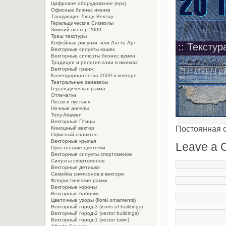
Цифровое оборудование (eps)
Офисные бизнес иконки
Танцующие Люди Вектор
Геральдические Символы
Зимний постер 2009
Треш текстуры
Кофейные рисунки, или Латте Арт
:: Текстур
Векторные силуэты кошек
Векторные силюэты бизнес вумен
Традиции и религия азии в иконках
Векторный гранж
Календарная сетка 2009 в векторе
Театральные занавесы
Геральдическая рамка
Отпечатки
Песок и пустыня
Ночные ангелы
Tony Ariawan
Векторные Птицы
Постоянная 
Киношный вектор
Офисный планктон
Векторные крылья
Leave a
Простенькие цветочки
Векторные силуэты спортсменов
Силуэты спортсменов
Векторные детишки
Семейка симпсонов в векторе
Флористические рамки
Векторные короны
Векторные бабочки
Цветочные узоры (floral ornaments)
Векторный город-3 (icons of buildings)
Векторный город-2 (vector buildings)
Векторный город-1 (vector town)