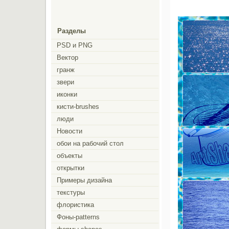
Разделы
PSD и PNG
Вектор
гранж
звери
иконки
кисти-brushes
люди
Новости
обои на рабочий стол
объекты
открытки
Примеры дизайна
текстуры
флористика
Фоны-patterns