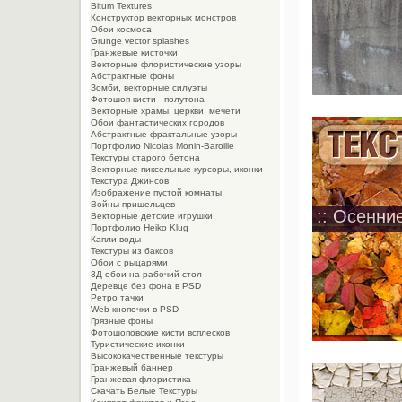
Bitum Textures
Конструктор векторных монстров
Обои космоса
Grunge vector splashes
Гранжевые кисточки
Векторные флористические узоры
Абстрактные фоны
Зомби, векторные силуэты
Фотошоп кисти - полутона
Векторные храмы, церкви, мечети
Обои фантастических городов
Абстрактные фрактальные узоры
Портфолио Nicolas Monin-Baroille
Текстуры старого бетона
Векторные пиксельные курсоры, иконки
Текстура Джинсов
Изображение пустой комнаты
Войны пришельцев
:: Осенние
Векторные детские игрушки
Портфолио Heiko Klug
Капли воды
Текстуры из баксов
Обои с рыцарями
3Д обои на рабочий стол
Деревце без фона в PSD
Ретро тачки
Web кнопочки в PSD
Грязные фоны
Фотошоповские кисти всплесков
Туристические иконки
Высококачественные текстуры
Гранжевый баннер
Гранжевая флористика
Скачать Белые Текстуры