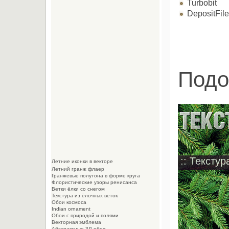
Turbobit
DepositFil
Подо
:: Текстур
Летние иконки в векторе
Летний гранж флаер
Гранжевые полутона в форме круга
Флористические узоры ренисанса
Ветки ёлки со снегом
Текстура из ёлочных веток
Обои космоса
Indian ornament
Обои с природой и полями
Векторная эмблема
Абстрактные 3Д обои