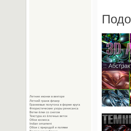
Подо
:: Абстрак
Летние иконки в векторе
Летний гранж флаер
Гранжевые полутона в форме круга
Флористические узоры ренисанса
Ветки ёлки со снегом
Текстура из ёлочных веток
Обои космоса
Indian ornament
Обои с природой и полями