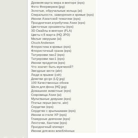
Древняя карта мира в векторе (eps)
Фото Феерверков (jpg)
Золотые, обручальные кольца (ai)
Спиральности, завихрения и кривые (eps)
Иконки Азиатской тематики (eps)
Праздничная атрибутика Азии (eps)
Цветочные орнаменты (eps)
3D Смайлы в векторе (FLA)
Цветы к 8 марта (HQ JPG)
Милые зверушки (ai)
Chuck Anderson
Флористика в кривых (eps)
Флористичный гранж (eps)
Татуировки пак-2 (eps)
Татуировки пак-1 (eps)
Иконки продуктов (eps)
Что значит быть мужчиной?
Звездные кисти (abr)
Люди в прыжке (csh)
Девочки go-go (LQ jpg)
100 Качественных обоев
Шелк для фона (HQ jpg)
Домашние животные (eps)
Сокровища Азии (ai)
Мультяшные девушки (eps)
Птичьи перья (кисти, abr)
Сердечки (eps)
Сердечко с крылышками (eps)
Иконки в стиле XP (eps)
Гламурные девчонки (eps)
Ленточки, бантики (eps)
Праздничный клипарт
Иконки для всех влюблённых