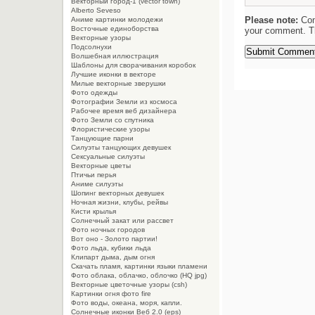
Векторный город-1 (vector town)
Alberto Seveso
Please note:
Com
Aниме картинки молодежи
Восточные единоборства
your comment. Th
Векторные узоры
Подсолнухи
Волшебная иллюстрация
Шаблоны для сворачивания коробок
Лучшие иконки в векторе
Милые векторные зверушки
Фото одежды
Фотографии Земли из космоса
Рабочее время веб дизайнера
Фото Земли со спутника
Флористические узоры
Танцующие парни
Силуэты танцующих девушек
Сексуальные силуэты
Векторные цветы
Птичьи перья
Аниме силуэты
Шопинг векторных девушек
Ночная жизни, клубы, рейвы
Кисти крылья
Солнечный закат или рассвет
Фото ночных городов
Вот оно - Золото партии!
Фото льда, кубики льда
Клипарт дыма, дым огня
Cкачать пламя, картинки языки пламени
Фото облака, облачко, облочко (HQ jpg)
Векторные цветочные узоры (csh)
Картинки огня фото fire
Фото воды, океана, моря, капли.
Солнечные иконки Веб 2.0 (eps)