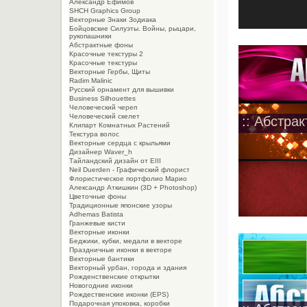
Александр Ефимов
SHCH Graphics Group
Векторные Знаки Зодиака
Бойцовские Силуэты. Войны, рыцари,
рукопашники
Абстрактные фоны
Красочные текстуры 2
Красочные текстуры
Векторные Гербы, Щиты
Radim Malinic
Русский орнамент для вышивки
Business Silhouettes
Человеческий череп
Человеческий скелет
:: Абстра
Клипарт Комнатных Растений
Текстура волос
Векторные сердца с крыльями
Дизайнер Waver_h
Тайландский дизайн от EIII
Neil Duerden - Графический флорист
Флористическое портфолио Марио
Александр Аткишкин (3D + Photoshop)
Цветочные фоны
Традиционные японские узоры
Adhemas Batista
Гранжевые кисти
Векторные иконки
Беджики, кубки, медали в векторе
Праздничные иконки в векторе
Векторные бантики
Векторный урбан, города и здания
Рожденственские открытки
Новогодние иконки
Рождественские иконки (EPS)
Подарочная упоковка, коробки