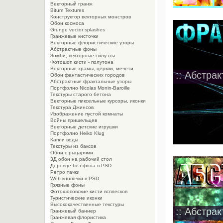
Векторный гранж
Bitum Textures
Конструктор векторных монстров
Обои космоса
Grunge vector splashes
Гранжевые кисточки
Векторные флористические узоры
Абстрактные фоны
Зомби, векторные силуэты
Фотошоп кисти - полутона
Векторные храмы, церкви, мечети
:: Абстра
Обои фантастических городов
Абстрактные фрактальные узоры
Портфолио Nicolas Monin-Baroille
Текстуры старого бетона
Векторные пиксельные курсоры, иконки
Текстура Джинсов
Изображение пустой комнаты
Войны пришельцев
Векторные детские игрушки
Портфолио Heiko Klug
Капли воды
Текстуры из баксов
Обои с рыцарями
3Д обои на рабочий стол
Деревце без фона в PSD
Ретро тачки
Web кнопочки в PSD
Грязные фоны
Фотошоповские кисти всплесков
Туристические иконки
Высококачественные текстуры
:: Абстра
Гранжевый баннер
Гранжевая флористика