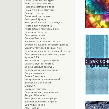
Скачать Белые Текстуры
Клипарт фруктов и Ягод
Планета земля в векторе
Романтические Текстуры
Здания в векторе
Гранжевый заголовок
Векторный Грандж
Векторный флаер на Хеллоуин
Постер для Хеллоуина
Абстрактные текстуры, фоны
Векторное деревце
Векторная рамка
Водные Текстуры
Халявные гранжевые текстуры
Векторный шаблон клубного флаера
Скачать тестуры с орнаментом
Векторные иконки летающих объектов
Векторные флористические узоры
Крылья EPS
:: вектор
Бесплатные радужные фоны
Скачать клубный постер.
Зленые лесные текстуры
Векторные крылья монстров
Силуэты мужчин
Елена Савитская
Абстрактные скопления линий
Векторные арт иконки
OmniGFX
Светлые текстуры
Векторные силуэты девушек
People Silhouette
Векторные головные уборы
векторные защитные фоны
Luis Miguel Torres
Alex Trochut