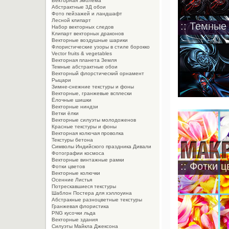
Векторная эмблема
Абстрактные 3Д обои
Фото пейзажей и ландшафт
Лесной клипарт
:: Темные
Набор векторных следов
Клипарт векторных драконов
Векторные воздушные шарики
Флористические узоры в стиле борокко
Vector fruits & vegetables
Векторная планета Земля
Темные абстрактные обои
Векторный флорстический орнамент
Рыцари
Зимне-снежние текстуры и фоны
Векторные, гранжевые всплески
Ёлочные шишки
Векторные ниндзи
Ветки ёлки
Векторные силуэты молодоженов
Красные текстуры и фоны
Векторная колючая проволка
Текстуры бетона
Символы Индийского праздника Дивали
Фотографии космоса
Векторные винтажные рамки
:: Фотки ц
Фотки цветов
Векторные колючки
Осенние Листья
Потрескавшиеся текстуры
Шаблон Постера для хэллоуина
Абстракные разноцветные текстуры
Гранжевая флористика
PNG кусочки льда
Векторные здания
Силуэты Майкла Джексона