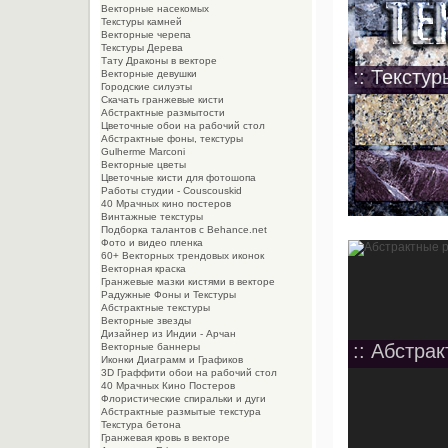
Векторные насекомых
Текстуры камней
Векторные черепа
Текстуры Дерева
Тату Драконы в векторе
:: Текстур
Векторные девушки
Городские силуэты
Скачать гранжевые кисти
Абстрактные размытости
Цветочные обои на рабочий стол
Абстрактные фоны, текстуры
Gulherme Marconi
Векторные цветы
Цветочные кисти для фотошопа
Работы студии - Couscouskid
40 Мрачных кино постеров
Винтажные текстуры
Подборка талантов с Behance.net
Фото и видео пленка
60+ Векторных трендовых иконок
Векторная краска
Гранжевые мазки кистями в векторе
Радужные Фоны и Текстуры
Абстрактные текстуры
Векторные звезды
Дизайнер из Индии - Арчан
:: Абстра
Векторные баннеры
Иконки Диаграмм и Графиков
3D Граффити обои на рабочий стол
40 Мрачных Кино Постеров
Флористические спиральки и дуги
Абстрактные размытые текстура
Текстура бетона
Гранжевая кровь в векторе