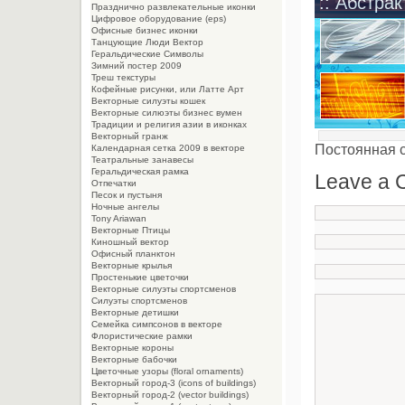
:: Абстрак
Празднично развлекательные иконки
Цифровое оборудование (eps)
Офисные бизнес иконки
Танцующие Люди Вектор
Геральдические Символы
Зимний постер 2009
Треш текстуры
Кофейные рисунки, или Латте Арт
Векторные силуэты кошек
Векторные силюэты бизнес вумен
Традиции и религия азии в иконках
Векторный гранж
Постоянная 
Календарная сетка 2009 в векторе
Театральные занавесы
Геральдическая рамка
Leave a
Отпечатки
Песок и пустыня
Ночные ангелы
Tony Ariawan
Векторные Птицы
Киношный вектор
Офисный планктон
Векторные крылья
Простенькие цветочки
Векторные силуэты спортсменов
Силуэты спортсменов
Векторные детишки
Семейка симпсонов в векторе
Флористические рамки
Векторные короны
Векторные бабочки
Цветочные узоры (floral ornaments)
Векторный город-3 (icons of buildings)
Векторный город-2 (vector buildings)