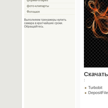
формы-shapes
фото-клипарты
Фотошоп
Выполняем тренажеры купить
самара в кратчайшие сроки.
Обращайтесь.
Скачать
:
Turbobit
DepositFil