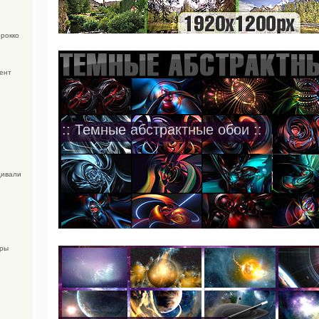
орокко
ент
:: Темные абстрактные обои ::
Дивали
уры