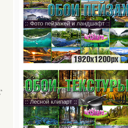
:: Фото пейзажей и ландшафт ::
га
а
:: Лесной клипарт ::