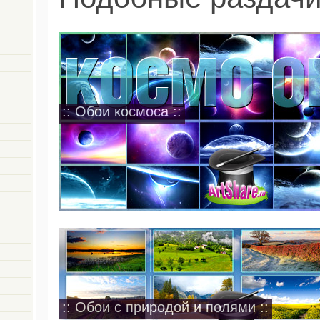
:: Обои космоса ::
:: Обои с природой и полями ::