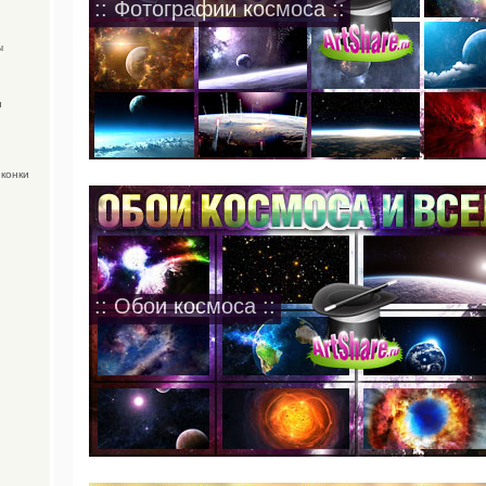
:: Фотографии космоса ::
ы
и
иконки
:: Обои космоса ::