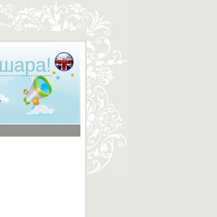
 шара!