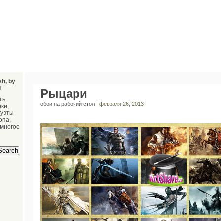
sh, by
l
Рыцари
ть
обои на рабочий стол
| февраля 26, 2013
ки,
луэты
опа,
 многое