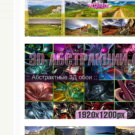
:: Абстрактные 3Д обои ::