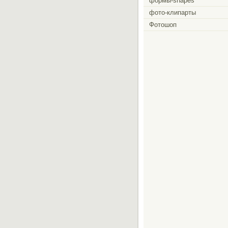
формы-shapes
фото-клипарты
Фотошоп