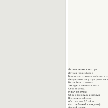
Летние иконки в векторе
Летний гранж флаер
Гранжевые полутона в форме кру
Флористические узоры ренисанс
Ветки ёлки со снегом
Текстура из ёлочных веток
Обои космоса
Indian ornament
Обои с природой и полями
Векторная эмблема
Абстрактные 3Д обои
Фото пейзажей и ландшафт
Лесной клипарт