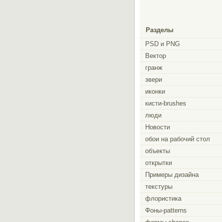
Разделы
PSD и PNG
Вектор
гранж
звери
иконки
кисти-brushes
люди
Новости
обои на рабочий стол
объекты
открытки
Примеры дизайна
текстуры
флористика
Фоны-patterns