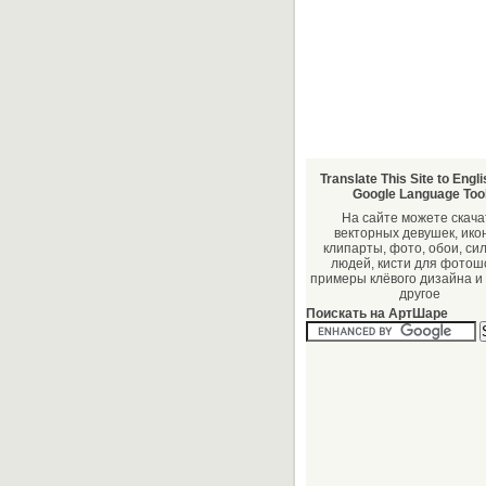
Translate This Site to Engli
Google Language Too
На сайте можете скача
векторных девушек, икон
клипарты, фото, обои, си
людей, кисти для фотош
примеры клёвого дизайна и
другое
Поискать на АртШаре