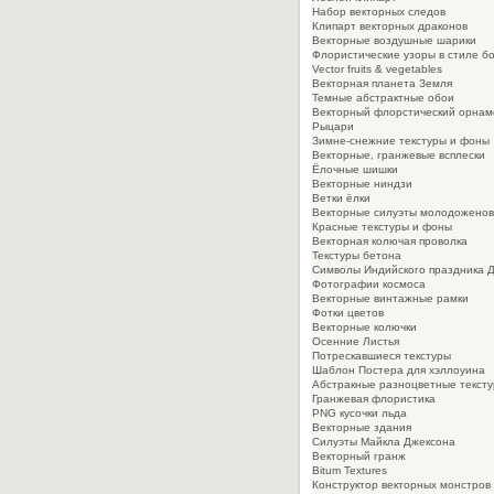
Набор векторных следов
Клипарт векторных драконов
Векторные воздушные шарики
Флористические узоры в стиле б
Vector fruits & vegetables
Векторная планета Земля
Темные абстрактные обои
Векторный флорстический орнам
Рыцари
Зимне-снежние текстуры и фоны
Векторные, гранжевые всплески
Ёлочные шишки
Векторные ниндзи
Ветки ёлки
Векторные силуэты молодоженов
Красные текстуры и фоны
Векторная колючая проволка
Текстуры бетона
Символы Индийского праздника 
Фотографии космоса
Векторные винтажные рамки
Фотки цветов
Векторные колючки
Осенние Листья
Потрескавшиеся текстуры
Шаблон Постера для хэллоуина
Абстракные разноцветные текст
Гранжевая флористика
PNG кусочки льда
Векторные здания
Силуэты Майкла Джексона
Векторный гранж
Bitum Textures
Конструктор векторных монстров