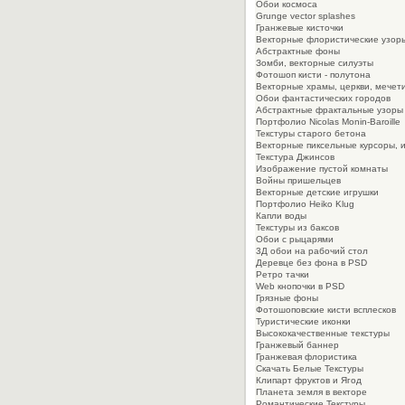
Обои космоса
Grunge vector splashes
Гранжевые кисточки
Векторные флористические узор
Абстрактные фоны
Зомби, векторные силуэты
Фотошоп кисти - полутона
Векторные храмы, церкви, мечет
Обои фантастических городов
Абстрактные фрактальные узоры
Портфолио Nicolas Monin-Baroille
Текстуры старого бетона
Векторные пиксельные курсоры, 
Текстура Джинсов
Изображение пустой комнаты
Войны пришельцев
Векторные детские игрушки
Портфолио Heiko Klug
Капли воды
Текстуры из баксов
Обои с рыцарями
3Д обои на рабочий стол
Деревце без фона в PSD
Ретро тачки
Web кнопочки в PSD
Грязные фоны
Фотошоповские кисти всплесков
Туристические иконки
Высококачественные текстуры
Гранжевый баннер
Гранжевая флористика
Скачать Белые Текстуры
Клипарт фруктов и Ягод
Планета земля в векторе
Романтические Текстуры