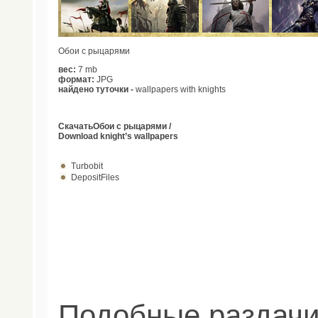
Обои с рыцарями
вес:
7 mb
формат:
JPG
найдено туточки -
wallpapers with knights
СкачатьОбои с рыцарями /
Download knight’s wallpapers
Turbobit
DepositFiles
Подобные раздачи