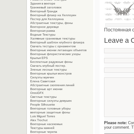
Здания в векторе
Гранжевый заголовок
Векторный Грандж
Векторный флаер на Хеллоуин
Постер для Хеллоуина
Абстрактные текстуры, фоны
Векторное деревце
Постоянная 
Векторная рамка
Водные Текстуры
Leave a
Халявные гранжевые текстуры
Векторный шаблон клубного флаера
Скачать тестуры с орнаментом
Векторные иконки летающих объектов
Векторные флористические узоры
Крылья EPS
Бесплатные радужные фоны
Скачать клубный постер.
Зленые лесные текстуры
Векторные крылья монстров
Силуэты мужчин
Елена Савитская
Абстрактные скопления линий
Векторные арт иконки
OmniGFX
Светлые текстуры
Векторные силуэты девушек
People Silhouette
Векторные головные уборы
векторные защитные фоны
Luis Miguel Torres
Alex Trochut
Please note:
Com
Векторные насекомых
your comment. Th
Текстуры камней
Векторные черепа