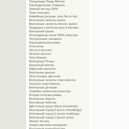
Танцующие Люди Вектор
Геральдические Символы
Зимний постер 2009
Треш текстуры
Кофейные рисунки, или Латте Арт
Векторные силуэты кошек
Векторные силюэты бизнес вумен
Традиции и религия азии в иконках
Векторный гранж
Календарная сетка 2009 в векторе
Театральные занавесы
Геральдическая рамка
Отпечатки
Песок и пустыня
Ночные ангелы
Tony Ariawan
Векторные Птицы
Киношный вектор
Офисный планктон
Векторные крылья
Простенькие цветочки
Векторные силуэты спортсменов
Силуэты спортсменов
Векторные детишки
Семейка симпсонов в векторе
Флористические рамки
Векторные короны
Векторные бабочки
Цветочные узоры (floral ornaments)
Векторный город-3 (icons of buildings)
Векторный город-2 (vector buildings)
Векторный город-1 (vector town)
Alberto Seveso
Aниме картинки молодежи
Восточные единоборства