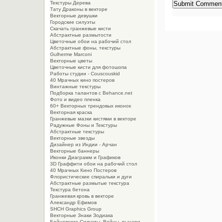
Текстуры Дерева
Тату Драконы в векторе
Векторные девушки
Городские силуэты
Скачать гранжевые кисти
Абстрактные размытости
Цветочные обои на рабочий стол
Абстрактные фоны, текстуры
Gulherme Marconi
Векторные цветы
Цветочные кисти для фотошопа
Работы студии - Couscouskid
40 Мрачных кино постеров
Винтажные текстуры
Подборка талантов с Behance.net
Фото и видео пленка
60+ Векторных трендовых иконок
Векторная краска
Гранжевые мазки кистями в векторе
Радужные Фоны и Текстуры
Абстрактные текстуры
Векторные звезды
Дизайнер из Индии - Арчан
Векторные баннеры
Иконки Диаграмм и Графиков
3D Граффити обои на рабочий стол
40 Мрачных Кино Постеров
Флористические спиральки и дуги
Абстрактные размытые текстура
Текстура бетона
Гранжевая кровь в векторе
Александр Ефимов
SHCH Graphics Group
Векторные Знаки Зодиака
Бойцовские Силуэты. Войны, рыцари,