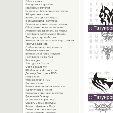
Обои космоса
Grunge vector splashes
Гранжевые кисточки
Векторные флористические узоры
Абстрактные фоны
Зомби, векторные силуэты
Фотошоп кисти - полутона
Векторные храмы, церкви, мечети
:: Татуиро
Обои фантастических городов
Абстрактные фрактальные узоры
Портфолио Nicolas Monin-Baroille
Текстуры старого бетона
Векторные пиксельные курсоры, иконки
Текстура Джинсов
Изображение пустой комнаты
Войны пришельцев
Векторные детские игрушки
Портфолио Heiko Klug
Капли воды
Текстуры из баксов
Обои с рыцарями
3Д обои на рабочий стол
Деревце без фона в PSD
Ретро тачки
Web кнопочки в PSD
Грязные фоны
Фотошоповские кисти всплесков
Туристические иконки
Высококачественные текстуры
:: Татуиро
Гранжевый баннер
Гранжевая флористика
Скачать Белые Текстуры
Клипарт фруктов и Ягод
Планета земля в векторе
Романтические Текстуры