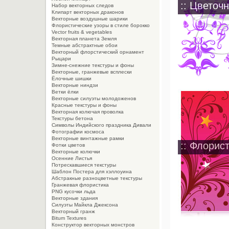
:: Цветоч
Набор векторных следов
Клипарт векторных драконов
Векторные воздушные шарики
Флористические узоры в стиле борокко
Vector fruits & vegetables
Векторная планета Земля
Темные абстрактные обои
Векторный флорстический орнамент
Рыцари
Зимне-снежние текстуры и фоны
Векторные, гранжевые всплески
Ёлочные шишки
Векторные ниндзи
Ветки ёлки
Векторные силуэты молодоженов
Красные текстуры и фоны
Векторная колючая проволка
Текстуры бетона
Символы Индийского праздника Дивали
Фотографии космоса
Векторные винтажные рамки
:: Флорист
Фотки цветов
Векторные колючки
Осенние Листья
Потрескавшиеся текстуры
Шаблон Постера для хэллоуина
Абстракные разноцветные текстуры
Гранжевая флористика
PNG кусочки льда
Векторные здания
Силуэты Майкла Джексона
Векторный гранж
Bitum Textures
Конструктор векторных монстров