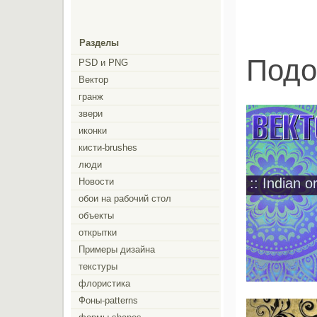
Разделы
Подо
PSD и PNG
Вектор
гранж
звери
иконки
кисти-brushes
люди
:: Indian o
Новости
обои на рабочий стол
объекты
открытки
Примеры дизайна
текстуры
флористика
Фоны-patterns