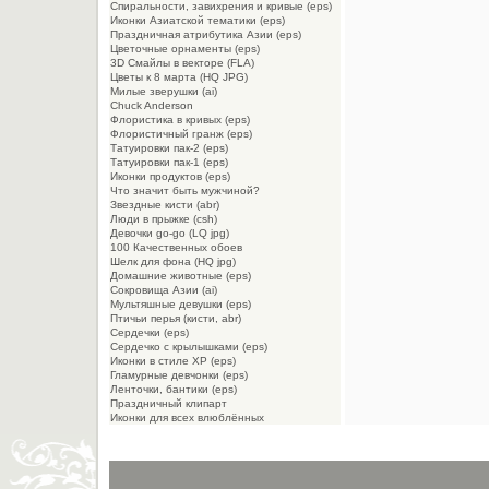
Спиральности, завихрения и кривые (eps)
Иконки Азиатской тематики (eps)
Праздничная атрибутика Азии (eps)
Цветочные орнаменты (eps)
3D Смайлы в векторе (FLA)
Цветы к 8 марта (HQ JPG)
Милые зверушки (ai)
Chuck Anderson
Флористика в кривых (eps)
Флористичный гранж (eps)
Татуировки пак-2 (eps)
Татуировки пак-1 (eps)
Иконки продуктов (eps)
Что значит быть мужчиной?
Звездные кисти (abr)
Люди в прыжке (csh)
Девочки go-go (LQ jpg)
100 Качественных обоев
Шелк для фона (HQ jpg)
Домашние животные (eps)
Сокровища Азии (ai)
Мультяшные девушки (eps)
Птичьи перья (кисти, abr)
Сердечки (eps)
Сердечко с крылышками (eps)
Иконки в стиле XP (eps)
Гламурные девчонки (eps)
Ленточки, бантики (eps)
Праздничный клипарт
Иконки для всех влюблённых