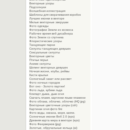
Векторные узоры
Подсолнухи
Волшебная иллюстрация
Шаблоны для сворачивания коробок
Лучшие иконки в векторе
Милые векторные зверушки
Фото одежды
Фотографии Земли из космоса
Рабочее время веб дизайнера
Фото Земли со спутника
Флористические узоры
Танцующие парни
Силуэты танцующих девушек
Сексуальные силуэты
Векторные цветы
Птичьи перья
Аниме силуэты
Шопинг векторных девушек
Ночная жизни, клубы, рейвы
Кисти крылья
Солнечный закат или рассвет
Фото ночных городов
Вот оно - Золото партии!
Фото льда, кубики льда
Клипарт дыма, дым огня
Cкачать пламя, картинки языки пламени
Фото облака, облачко, облочко (HQ jpg)
Векторные цветочные узоры (csh)
Картинки огня фото fire
Фото воды, океана, моря, капли.
Солнечные иконки Веб 2.0 (eps)
Древняя карта мира в векторе (eps)
Фото Феерверков (jpg)
Золотые, обручальные кольца (ai)