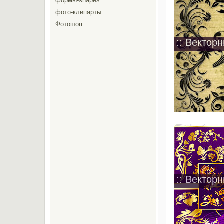
формы-shapes
фото-клипарты
Фотошоп
:: Вектор
:: Векторн