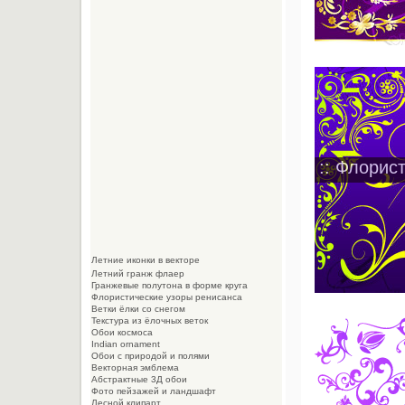
:: Флорис
Летние иконки в векторе
Летний гранж флаер
Гранжевые полутона в форме круга
Флористические узоры ренисанса
Ветки ёлки со снегом
Текстура из ёлочных веток
Обои космоса
Indian ornament
Обои с природой и полями
Векторная эмблема
Абстрактные 3Д обои
Фото пейзажей и ландшафт
Лесной клипарт