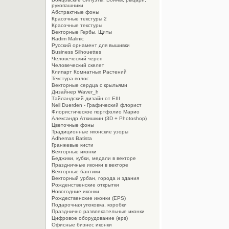
рукопашники
Абстрактные фоны
Красочные текстуры 2
Красочные текстуры
Векторные Гербы, Щиты
Radim Malinic
Русский орнамент для вышивки
Business Silhouettes
Человеческий череп
Человеческий скелет
Клипарт Комнатных Растений
Текстура волос
Векторные сердца с крыльями
Дизайнер Waver_h
Тайландский дизайн от EIII
Neil Duerden - Графический флорист
Флористическое портфолио Марио
Александр Аткишкин (3D + Photoshop)
Цветочные фоны
Традиционные японские узоры
Adhemas Batista
Гранжевые кисти
Векторные иконки
Беджики, кубки, медали в векторе
Праздничные иконки в векторе
Векторные бантики
Векторный урбан, города и здания
Рожденственские открытки
Новогодние иконки
Рождественские иконки (EPS)
Подарочная упоковка, коробки
Празднично развлекательные иконки
Цифровое оборудование (eps)
Офисные бизнес иконки