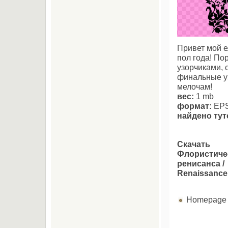
Привет мой е
пол года! По
узорчиками, 
финальные уз
мелочам!
вес:
1 mb
формат:
EPS 
найдено тут
Скачать
Флористиче
ренисанса /
Renaissance
Homepage