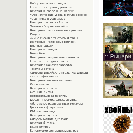
Набор векторных следов
Клипарт векторных драконов
Векторные воздушные шарики
Флористические узоры в стиле борокко
Vector fruits & vegetables
Векторная планета Земля
Темные абстрактные обои
Векторный флорстический орнамент
Рыцари
Зимне-снежние текстуры и фоны
Векторные, гранжевые всплески
Ёлочные шишки
Векторные ниндзи
Ветки ёлки
:: Рыцари 
Векторные силуэты молодоженов
Красные текстуры и фоны
Векторная колючая проволка
Текстуры бетона
Символы Индийского праздника Дивали
Фотографии космоса
Векторные винтажные рамки
Фотки цветов
Векторные колючки
Осенние Листья
Потрескавшиеся текстуры
Шаблон Постера для хэллоуина
Абстракные разноцветные текстуры
Гранжевая флористика
PNG кусочки льда
Векторные здания
Силуэты Майкла Джексона
Векторный гранж
Bitum Textures
Конструктор векторных монстров