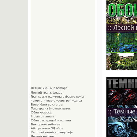
:: Лесной 
Летние иконки в векторе
Летний гранж флаер
Гранжевые полутона в форме круга
Флористические узоры ренисанса
Ветки ёлки со снегом
Текстура из ёлочных веток
:: Темные
Обои космоса
Indian ornament
Обои с природой и полями
Векторная эмблема
Абстрактные 3Д обои
Фото пейзажей и ландшафт
Лесной клипарт