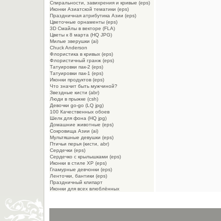
Спиральности, завихрения и кривые (eps)
Иконки Азиатской тематики (eps)
Праздничная атрибутика Азии (eps)
Цветочные орнаменты (eps)
3D Смайлы в векторе (FLA)
Цветы к 8 марта (HQ JPG)
Милые зверушки (ai)
Chuck Anderson
Флористика в кривых (eps)
Флористичный гранж (eps)
Татуировки пак-2 (eps)
Татуировки пак-1 (eps)
Иконки продуктов (eps)
Что значит быть мужчиной?
Звездные кисти (abr)
Люди в прыжке (csh)
Девочки go-go (LQ jpg)
100 Качественных обоев
Шелк для фона (HQ jpg)
Домашние животные (eps)
Сокровища Азии (ai)
Мультяшные девушки (eps)
Птичьи перья (кисти, abr)
Сердечки (eps)
Сердечко с крылышками (eps)
Иконки в стиле XP (eps)
Гламурные девчонки (eps)
Ленточки, бантики (eps)
Праздничный клипарт
Иконки для всех влюблённых