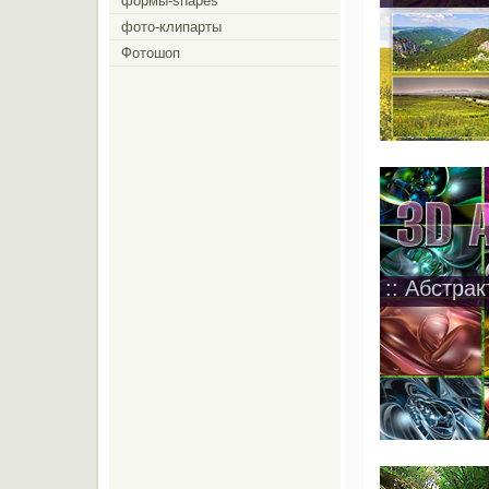
формы-shapes
фото-клипарты
Фотошоп
:: Абстрак