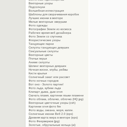
Векторные узоры
Подсолнухи
Волшебная иллюстрация
Шаблоны для сворачивания коробок
Лучшие иконки в векторе
Милые векторные зверушки
Фото одежды
Фотографии Земли из космоса
Рабочее время веб дизайнера
Фото Земли со спутника
Флористические узоры
Танцующие парни
Силуэты танцующих девушек
Сексуальные силуэты
Векторные цветы
Птичьи перья
Аниме силуэты
Шопинг векторных девушек
Ночная жизни, клубы, рейвы
Кисти крылья
Солнечный закат или рассвет
Фото ночных городов
Вот оно - Золото партии!
Фото льда, кубики льда
Клипарт дыма, дым огня
Cкачать пламя, картинки языки пламени
Фото облака, облачко, облочко (HQ jpg)
Векторные цветочные узоры (csh)
Картинки огня фото fire
Фото воды, океана, моря, капли.
Солнечные иконки Веб 2.0 (eps)
Древняя карта мира в векторе (eps)
Фото Феерверков (jpg)
Золотые, обручальные кольца (ai)