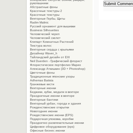
рукопашники
Абстрактные фоны
Красочные текстуры 2
Красочные текстуры
Векторные Гербы, Щиты
Radim Malinic
Русский орнамент для вышивки
Business Silhouettes
Человеческий череп
Человеческий скелет
Клипарт Комнатных Растений
Текстура волос
Векторные сердца с крыльями
Дизайнер Waver_h
Тайландский дизайн от EIII
Neil Duerden - Графический флорист
Флористическое портфолио Марио
Александр Аткишкин (3D + Photoshop)
Цветочные фоны
Традиционные японские узоры
Adhemas Batista
Гранжевые кисти
Векторные иконки
Беджики, кубки, медали в векторе
Праздничные иконки в векторе
Векторные бантики
Векторный урбан, города и здания
Рожденственские открытки
Новогодние иконки
Рождественские иконки (EPS)
Подарочная упоковка, коробки
Празднично развлекательные иконки
Цифровое оборудование (eps)
Офисные бизнес иконки