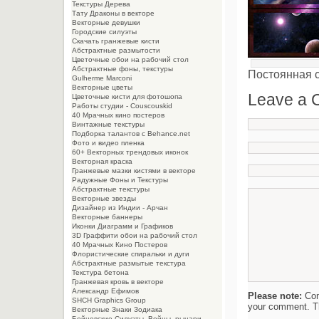
Текстуры Дерева
Тату Драконы в векторе
Векторные девушки
Городские силуэты
Скачать гранжевые кисти
Абстрактные размытости
Цветочные обои на рабочий стол
Абстрактные фоны, текстуры
Постоянная 
Gulherme Marconi
Векторные цветы
Leave a
Цветочные кисти для фотошопа
Работы студии - Couscouskid
40 Мрачных кино постеров
Винтажные текстуры
Подборка талантов с Behance.net
Фото и видео пленка
60+ Векторных трендовых иконок
Векторная краска
Гранжевые мазки кистями в векторе
Радужные Фоны и Текстуры
Абстрактные текстуры
Векторные звезды
Дизайнер из Индии - Арчан
Векторные баннеры
Иконки Диаграмм и Графиков
3D Граффити обои на рабочий стол
40 Мрачных Кино Постеров
Флористические спиральки и дуги
Абстрактные размытые текстура
Текстура бетона
Гранжевая кровь в векторе
Александр Ефимов
Please note:
Com
SHCH Graphics Group
your comment. Th
Векторные Знаки Зодиака
Бойцовские Силуэты. Войны, рыцари,