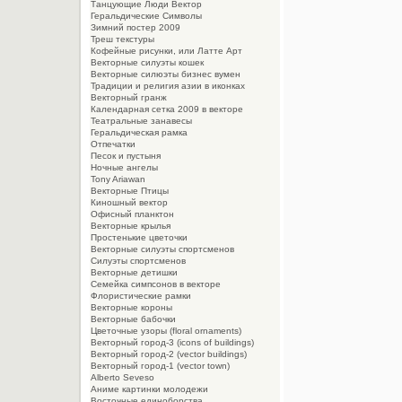
Танцующие Люди Вектор
Геральдические Символы
Зимний постер 2009
Треш текстуры
Кофейные рисунки, или Латте Арт
Векторные силуэты кошек
Векторные силюэты бизнес вумен
Традиции и религия азии в иконках
Векторный гранж
Календарная сетка 2009 в векторе
Театральные занавесы
Геральдическая рамка
Отпечатки
Песок и пустыня
Ночные ангелы
Tony Ariawan
Векторные Птицы
Киношный вектор
Офисный планктон
Векторные крылья
Простенькие цветочки
Векторные силуэты спортсменов
Силуэты спортсменов
Векторные детишки
Семейка симпсонов в векторе
Флористические рамки
Векторные короны
Векторные бабочки
Цветочные узоры (floral ornaments)
Векторный город-3 (icons of buildings)
Векторный город-2 (vector buildings)
Векторный город-1 (vector town)
Alberto Seveso
Aниме картинки молодежи
Восточные единоборства