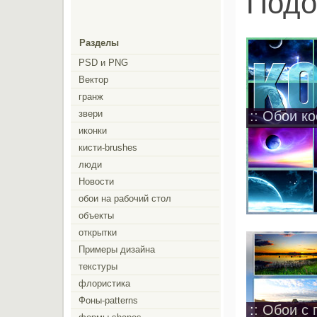
Подо
Разделы
PSD и PNG
Вектор
гранж
звери
:: Обои ко
иконки
кисти-brushes
люди
Новости
обои на рабочий стол
объекты
открытки
Примеры дизайна
текстуры
флористика
Фоны-patterns
:: Обои с