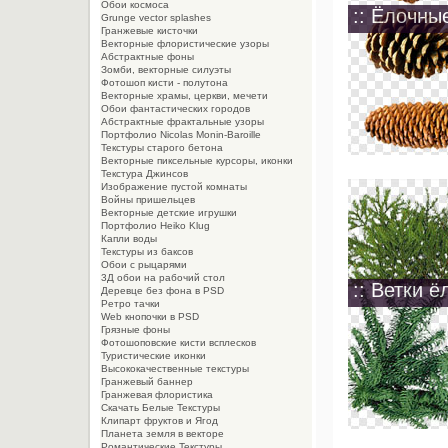
Обои космоса
:: Ёлочны
Grunge vector splashes
Гранжевые кисточки
Векторные флористические узоры
Абстрактные фоны
Зомби, векторные силуэты
Фотошоп кисти - полутона
Векторные храмы, церкви, мечети
Обои фантастических городов
Абстрактные фрактальные узоры
Портфолио Nicolas Monin-Baroille
Текстуры старого бетона
Векторные пиксельные курсоры, иконки
Текстура Джинсов
Изображение пустой комнаты
Войны пришельцев
Векторные детские игрушки
Портфолио Heiko Klug
Капли воды
Текстуры из баксов
Обои с рыцарями
3Д обои на рабочий стол
:: Ветки ёл
Деревце без фона в PSD
Ретро тачки
Web кнопочки в PSD
Грязные фоны
Фотошоповские кисти всплесков
Туристические иконки
Высококачественные текстуры
Гранжевый баннер
Гранжевая флористика
Скачать Белые Текстуры
Клипарт фруктов и Ягод
Планета земля в векторе
Романтические Текстуры