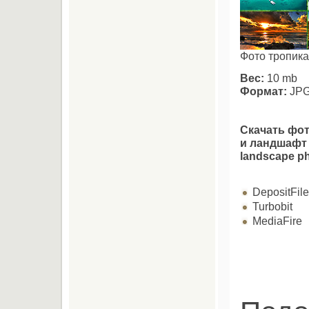
Фото тропик
Вес:
10 mb
Формат:
JPG
Скачать фо
и ландшафт 
landscape p
DepositFil
Turbobit
MediaFire