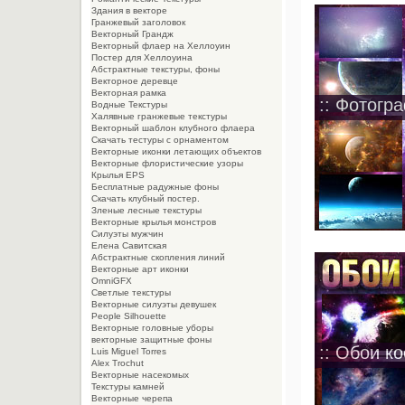
Здания в векторе
Гранжевый заголовок
Векторный Грандж
Векторный флаер на Хеллоуин
Постер для Хеллоуина
Абстрактные текстуры, фоны
Векторное деревце
Векторная рамка
:: Фотогр
Водные Текстуры
Халявные гранжевые текстуры
Векторный шаблон клубного флаера
Скачать тестуры с орнаментом
Векторные иконки летающих объектов
Векторные флористические узоры
Крылья EPS
Бесплатные радужные фоны
Скачать клубный постер.
Зленые лесные текстуры
Векторные крылья монстров
Силуэты мужчин
Елена Савитская
Абстрактные скопления линий
Векторные арт иконки
OmniGFX
Светлые текстуры
Векторные силуэты девушек
People Silhouette
Векторные головные уборы
векторные защитные фоны
:: Обои ко
Luis Miguel Torres
Alex Trochut
Векторные насекомых
Текстуры камней
Векторные черепа