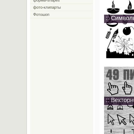
формы-shapes
фото-клипарты
Фотошоп
:: Символ
:: Вектор