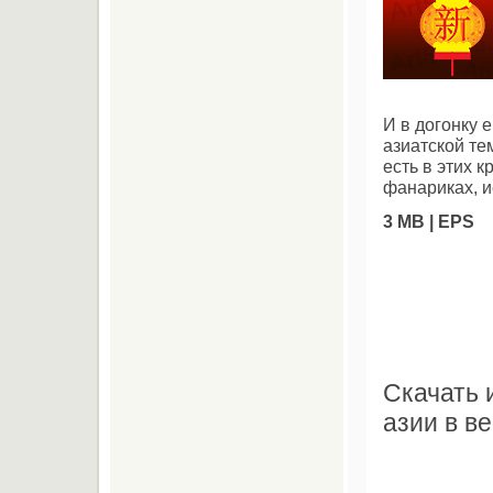
И в догонку 
азиатской те
есть в этих 
фанариках, 
3 MB | EPS
Скачать 
азии в ве