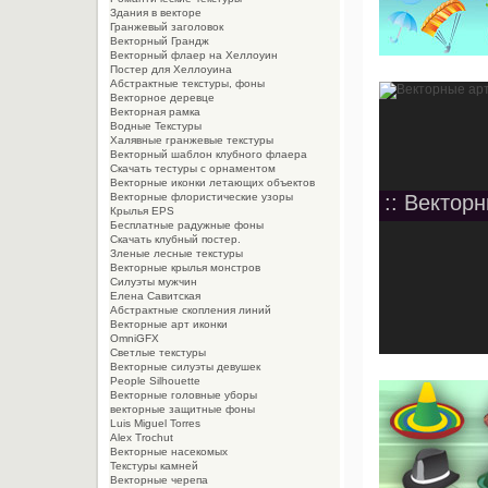
Здания в векторе
Гранжевый заголовок
Векторный Грандж
Векторный флаер на Хеллоуин
Постер для Хеллоуина
Абстрактные текстуры, фоны
Векторное деревце
Векторная рамка
Водные Текстуры
Халявные гранжевые текстуры
Векторный шаблон клубного флаера
Скачать тестуры с орнаментом
Векторные иконки летающих объектов
:: Векторн
Векторные флористические узоры
Крылья EPS
Бесплатные радужные фоны
Скачать клубный постер.
Зленые лесные текстуры
Векторные крылья монстров
Силуэты мужчин
Елена Савитская
Абстрактные скопления линий
Векторные арт иконки
OmniGFX
Светлые текстуры
Векторные силуэты девушек
People Silhouette
Векторные головные уборы
векторные защитные фоны
Luis Miguel Torres
Alex Trochut
Векторные насекомых
Текстуры камней
Векторные черепа