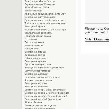
Танцующие Люди Вектор
Геральдические Символы
Зимний постер 2009
Треш текстуры
Кофейные рисунки, или Латте Арт
Векторные силуэты кошек
Векторные силюэты бизнес вумен
Традиции и религия азии в иконках
Векторный гранж
Please note:
Com
Календарная сетка 2009 в векторе
your comment. Th
Театральные занавесы
Геральдическая рамка
Отпечатки
Песок и пустыня
Ночные ангелы
Tony Ariawan
Векторные Птицы
Киношный вектор
Офисный планктон
Векторные крылья
Простенькие цветочки
Векторные силуэты спортсменов
Силуэты спортсменов
Векторные детишки
Семейка симпсонов в векторе
Флористические рамки
Векторные короны
Векторные бабочки
Цветочные узоры (floral ornaments)
Векторный город-3 (icons of buildings)
Векторный город-2 (vector buildings)
Векторный город-1 (vector town)
Alberto Seveso
Aниме картинки молодежи
Восточные единоборства