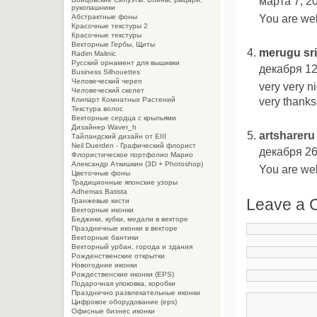
марта 7, 20
рукопашники
You are we
Абстрактные фоны
Красочные текстуры 2
Красочные текстуры
Векторные Гербы, Щиты
merugu sri
Radim Malinic
Русский орнамент для вышивки
декабря 12
Business Silhouettes
Человеческий череп
very very ni
Человеческий скелет
very thanks 
Клипарт Комнатных Растений
Текстура волос
Векторные сердца с крыльями
Дизайнер Waver_h
artshareru
Тайландский дизайн от EIII
Neil Duerden - Графический флорист
декабря 26
Флористическое портфолио Марио
Александр Аткишкин (3D + Photoshop)
You are we
Цветочные фоны
Традиционные японские узоры
Adhemas Batista
Leave a
Гранжевые кисти
Векторные иконки
Беджики, кубки, медали в векторе
Праздничные иконки в векторе
Векторные бантики
Векторный урбан, города и здания
Рожденственские открытки
Новогодние иконки
Рождественские иконки (EPS)
Подарочная упоковка, коробки
Празднично развлекательные иконки
Цифровое оборудование (eps)
Офисные бизнес иконки