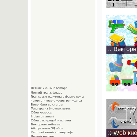
:: Вектор
Летние иконки в векторе
Летний гранж флаер
Гранжевые полутона в форме круга
Флористические узоры ренисанса
Ветки ёлки со снегом
Текстура из ёлочных веток
Обои космоса
Indian ornament
Обои с природой и полями
Векторная эмблема
Абстрактные 3Д обои
:: Web кн
Фото пейзажей и ландшафт
Лесной клипарт