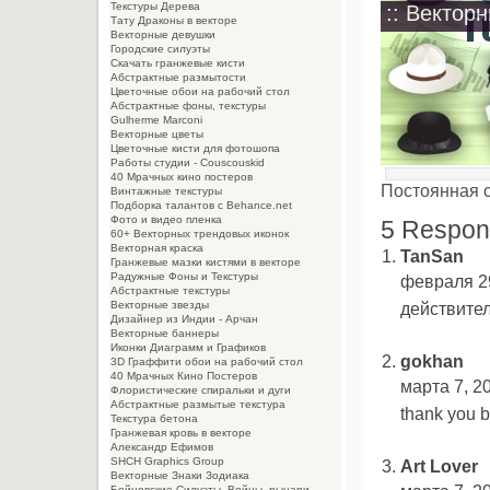
Текстуры Дерева
:: Вектор
Тату Драконы в векторе
Векторные девушки
Городские силуэты
Скачать гранжевые кисти
Абстрактные размытости
Цветочные обои на рабочий стол
Абстрактные фоны, текстуры
Gulherme Marconi
Векторные цветы
Цветочные кисти для фотошопа
Работы студии - Couscouskid
40 Мрачных кино постеров
Постоянная 
Винтажные текстуры
Подборка талантов с Behance.net
Фото и видео пленка
5 Respon
60+ Векторных трендовых иконок
Векторная краска
TanSan
Гранжевые мазки кистями в векторе
Радужные Фоны и Текстуры
февраля 29
Абстрактные текстуры
действител
Векторные звезды
Дизайнер из Индии - Арчан
Векторные баннеры
Иконки Диаграмм и Графиков
gokhan
3D Граффити обои на рабочий стол
40 Мрачных Кино Постеров
марта 7, 20
Флористические спиральки и дуги
Абстрактные размытые текстура
thank you b
Текстура бетона
Гранжевая кровь в векторе
Александр Ефимов
SHCH Graphics Group
Art Lover
Векторные Знаки Зодиака
Бойцовские Силуэты. Войны, рыцари,