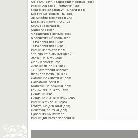
Спиральности, завихрения и кривые (eps)
Иконки Азиатской тематики (eps)
Праздничная атрибутика Азии (eps)
Цветочные орнаменты (eps)
3D Смайлы в векторе (FLA)
Цветы к 8 марта (HQ JPG)
Милые зверушки (ai)
Chuck Anderson
Флористика в кривых (eps)
Флористичный гранж (eps)
Татуировки пак-2 (eps)
Татуировки пак-1 (eps)
Иконки продуктов (eps)
Что значит быть мужчиной?
Звездные кисти (abr)
Люди в прыжке (csh)
Девочки go-go (LQ jpg)
100 Качественных обоев
Шелк для фона (HQ jpg)
Домашние животные (eps)
Сокровища Азии (ai)
Мультяшные девушки (eps)
Птичьи перья (кисти, abr)
Сердечки (eps)
Сердечко с крылышками (eps)
Иконки в стиле XP (eps)
Гламурные девчонки (eps)
Ленточки, бантики (eps)
Праздничный клипарт
Иконки для всех влюблённых