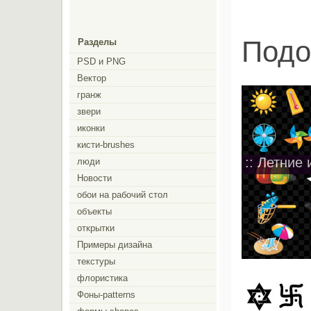
Подо
Разделы
PSD и PNG
Вектор
гранж
звери
иконки
кисти-brushes
:: Летние 
люди
Новости
обои на рабочий стол
объекты
открытки
Примеры дизайна
текстуры
флористика
Фоны-patterns