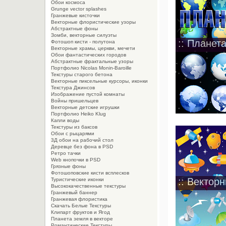
Обои космоса
Grunge vector splashes
Гранжевые кисточки
Векторные флористические узоры
Абстрактные фоны
Зомби, векторные силуэты
:: Планета
Фотошоп кисти - полутона
Векторные храмы, церкви, мечети
Обои фантастических городов
Абстрактные фрактальные узоры
Портфолио Nicolas Monin-Baroille
Текстуры старого бетона
Векторные пиксельные курсоры, иконки
Текстура Джинсов
Изображение пустой комнаты
Войны пришельцев
Векторные детские игрушки
Портфолио Heiko Klug
Капли воды
Текстуры из баксов
Обои с рыцарями
3Д обои на рабочий стол
Деревце без фона в PSD
Ретро тачки
Web кнопочки в PSD
Грязные фоны
Фотошоповские кисти всплесков
:: Вектор
Туристические иконки
Высококачественные текстуры
Гранжевый баннер
Гранжевая флористика
Скачать Белые Текстуры
Клипарт фруктов и Ягод
Планета земля в векторе
Романтические Текстуры