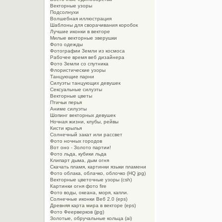
Векторные узоры
Подсолнухи
Волшебная иллюстрация
Шаблоны для сворачивания коробок
Лучшие иконки в векторе
Милые векторные зверушки
Фото одежды
Фотографии Земли из космоса
Рабочее время веб дизайнера
Фото Земли со спутника
Флористические узоры
Танцующие парни
Силуэты танцующих девушек
Сексуальные силуэты
Векторные цветы
Птичьи перья
Аниме силуэты
Шопинг векторных девушек
Ночная жизни, клубы, рейвы
Кисти крылья
Солнечный закат или рассвет
Фото ночных городов
Вот оно - Золото партии!
Фото льда, кубики льда
Клипарт дыма, дым огня
Cкачать пламя, картинки языки пламени
Фото облака, облачко, облочко (HQ jpg)
Векторные цветочные узоры (csh)
Картинки огня фото fire
Фото воды, океана, моря, капли.
Солнечные иконки Веб 2.0 (eps)
Древняя карта мира в векторе (eps)
Фото Феерверков (jpg)
Золотые, обручальные кольца (ai)