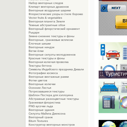
Набор векторных следов
Клипарт векторных драконов
Векторные воздушные шарики
Флористические узоры в стиле борокко
Vector fruits & vegetables
Векторная планета Земля
Темные абстрактные обои
Векторный флорстический орнамент
Рыцари
Зимне-снежние текстуры и фоны
Векторные, гранжевые всплески
Ёлочные шишки
Векторные ниндзи
Ветки ёлки
Векторные силуэты молодоженов
Красные текстуры и фоны
Векторная колючая проволка
Текстуры бетона
Символы Индийского праздника Дивали
:: Туристи
Фотографии космоса
Векторные винтажные рамки
Фотки цветов
Векторные колючки
Осенние Листья
Потрескавшиеся текстуры
Шаблон Постера для хэллоуина
Абстракные разноцветные текстуры
Гранжевая флористика
PNG кусочки льда
Векторные здания
Силуэты Майкла Джексона
Векторный гранж
Bitum Textures
Конструктор векторных монстров