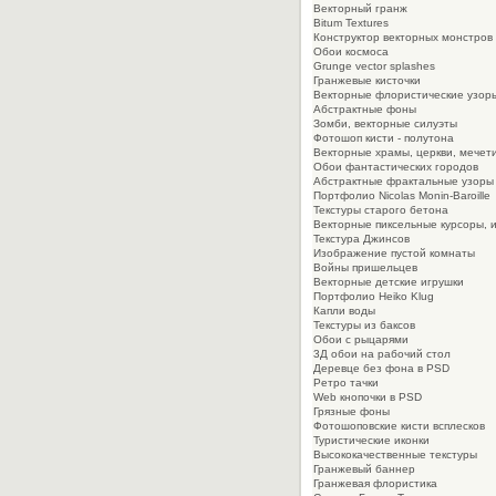
Векторный гранж
Bitum Textures
Конструктор векторных монстров
Обои космоса
Grunge vector splashes
Гранжевые кисточки
Векторные флористические узор
Абстрактные фоны
Зомби, векторные силуэты
Фотошоп кисти - полутона
Векторные храмы, церкви, мечет
Обои фантастических городов
Абстрактные фрактальные узоры
Портфолио Nicolas Monin-Baroille
Текстуры старого бетона
Векторные пиксельные курсоры, 
Текстура Джинсов
Изображение пустой комнаты
Войны пришельцев
Векторные детские игрушки
Портфолио Heiko Klug
Капли воды
Текстуры из баксов
Обои с рыцарями
3Д обои на рабочий стол
Деревце без фона в PSD
Ретро тачки
Web кнопочки в PSD
Грязные фоны
Фотошоповские кисти всплесков
Туристические иконки
Высококачественные текстуры
Гранжевый баннер
Гранжевая флористика