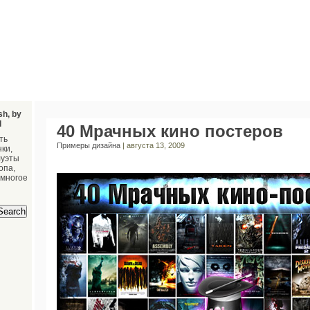
sh, by
l
40 Мрачных кино постеров
ть
Примеры дизайна
| августа 13, 2009
ки,
луэты
опа,
 многое