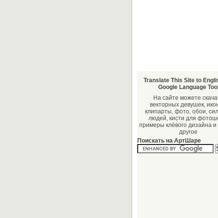
Translate This Site to Engli
Google Language Too
На сайте можете скача
векторных девушек, икон
клипарты, фото, обои, си
людей, кисти для фотош
примеры клёвого дизайна и
другое
Поискать на АртШаре