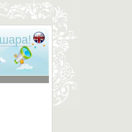
 шара!