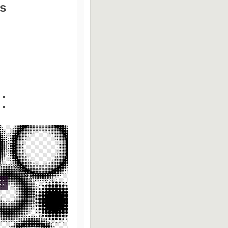
s
:
::