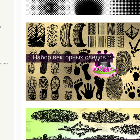
ы
и
:: Набор векторных следов ::
иконки