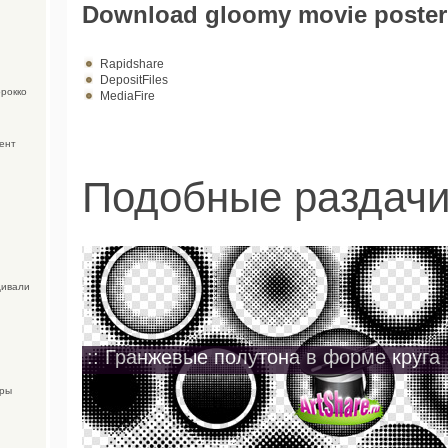
Download gloomy movie poster
Rapidshare
DepositFiles
орокко
MediaFire
ент
Подобные раздачи
Дивали
:: Гранжевые полутона в форме круга 
уры