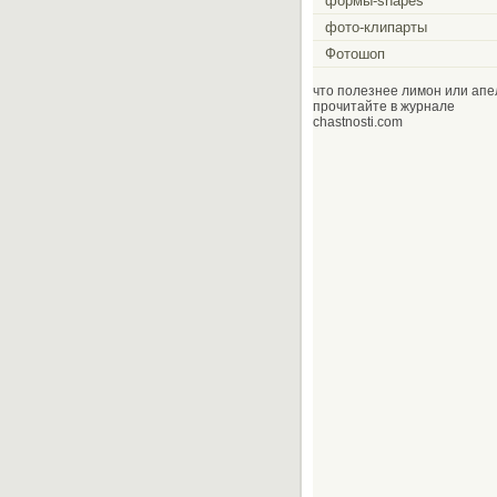
формы-shapes
фото-клипарты
Фотошоп
что полезнее лимон или апе
прочитайте в журнале
chastnosti.com