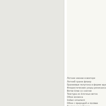
Летние иконки в векторе
Летний гранж флаер
Гранжевые полутона в форме кру
Флористические узоры ренисанс
Ветки ёлки со снегом
Текстура из ёлочных веток
Обои космоса
Indian ornament
Обои с природой и полями