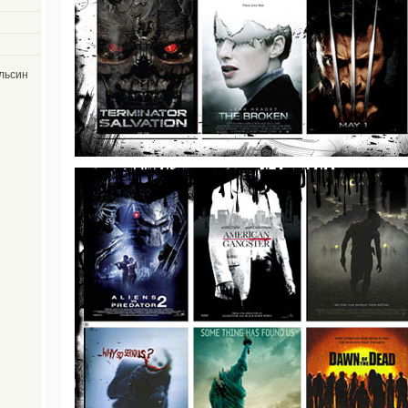
льсин