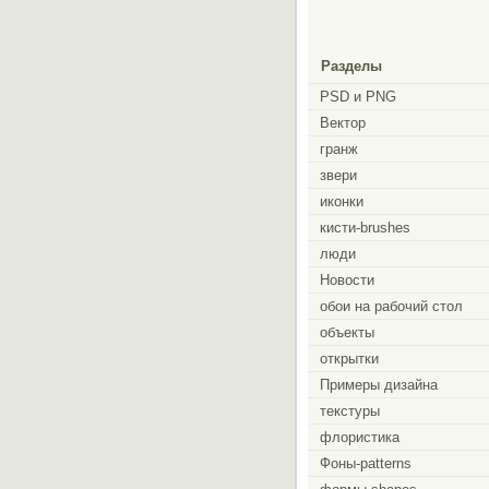
Разделы
PSD и PNG
Вектор
гранж
звери
иконки
кисти-brushes
люди
Новости
обои на рабочий стол
объекты
открытки
Примеры дизайна
текстуры
флористика
Фоны-patterns