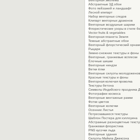
Векторная эмблема
Абстрактные 3Д обои
Фото пейзажей и ландшафт
Лесной клипарт
Набор векторных следов
Клипарт векторных драконов
Векторные воздушные шарики
Флористические узоры в стиле б
Vector fruits & vegetables
Векторная планета Земля
Темные абстрактные обои
Векторный флорстический орнам
Рыцари
Зимне-снежние текстуры и фоны
Векторные, гранжевые всплески
Ёлочные шишки
Векторные ниндзи
Ветки ёлки
Векторные силуэты молодоженов
Красные текстуры и фоны
Векторная колючая проволка
Текстуры бетона
Символы Индийского праздника 
Фотографии космоса
Векторные винтажные рамки
Фотки цветов
Векторные колючки
Осенние Листья
Потрескавшиеся текстуры
Шаблон Постера для хэллоуина
Абстракные разноцветные текст
Гранжевая флористика
PNG кусочки льда
Векторные здания
Силуэты Майкла Джексона