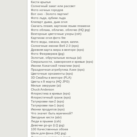
Кисти крылья
Солнечный закат или рассвет
Фото ночных городов
Вот оно - Золото партии!
Фото льда, кубики льда
Клипарт дыма, дым огня
Cкачать пламя, картинки языки пламени
Фото облака, облачко, облочко (HQ jpg)
Векторные цветочные узоры (csh)
Картинки огня фото fire
Фото воды, океана, моря, капли.
Солнечные иконки Веб 2.0 (eps)
Древняя карта мира в векторе (eps)
Фото Феерверков (jpg)
Золотые, обручальные кольца (ai)
Спиральности, завихрения и кривые (eps)
Иконки Азиатской тематики (eps)
Праздничная атрибутика Азии (eps)
Цветочные орнаменты (eps)
3D Смайлы в векторе (FLA)
Цветы к 8 марта (HQ JPG)
Милые зверушки (ai)
Chuck Anderson
Флористика в кривых (eps)
Флористичный гранж (eps)
Татуировки пак-2 (eps)
Татуировки пак-1 (eps)
Иконки продуктов (eps)
Что значит быть мужчиной?
Звездные кисти (abr)
Люди в прыжке (csh)
Девочки go-go (LQ jpg)
100 Качественных обоев
Шелк для фона (HQ jpg)