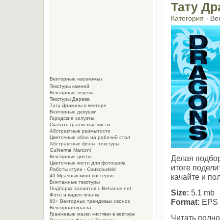
Тату Др
Категория -
Ве
Векторные насекомых
Текстуры камней
Векторные черепа
Текстуры Дерева
Тату Драконы в векторе
Векторные девушки
Городские силуэты
Скачать гранжевые кисти
Абстрактные размытости
Цветочные обои на рабочий стол
Абстрактные фоны, текстуры
Gulherme Marconi
Векторные цветы
Делая подбор
Цветочные кисти для фотошопа
итоге подел
Работы стуии - Couscouskid
качайте и по
40 Мрачных кино постеров
Винтажные текстуры
Подборка талантов с Behance.net
Size:
5.1 mb
Фото и видео пленка
Format:
EPS
60+ Векторных трендовых иконок
Векторная краска
Гранжевые мазки кистями в векторе
Читать полно