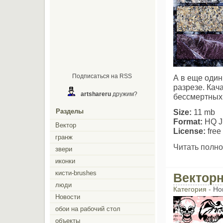
Подписаться на RSS
А в еще один
разрезе. Кач
artshareru
дружим?
бессмертных 
Разделы
Size:
11 mb
Format:
HQ 
Вектор
License:
free 
гранж
Читать полно
звери
иконки
кисти-brushes
Вектор
люди
Категория -
Но
Новости
обои на рабочий стол
объекты