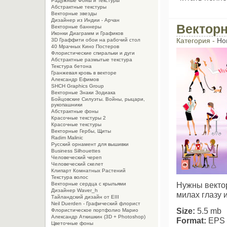
Радужные Фоны и Текстуры
Абстрактные текстуры
Векторные звезды
Дизайнер из Индии - Арчан
Вектор
Векторные баннеры
Иконки Диаграмм и Графиков
Категория -
Но
3D Граффити обои на рабочий стол
40 Мрачных Кино Постеров
Флористические спиральки и дуги
Абстрактные размытые текстура
Текстура бетона
Гранжевая кровь в векторе
Александр Ефимов
SHCH Graphics Group
Векторные Знаки Зодиака
Бойцовские Силуэты. Войны, рыцари,
рукопашники
Абстрактные фоны
Красочные текстуры 2
Красочные текстуры
Векторные Гербы, Щиты
Radim Malinic
Русский орнамент для вышивки
Business Silhouettes
Человеческий череп
Человеческий скелет
Клипарт Комнатных Растений
Текстура волос
Нужны векто
Векторные сердца с крыльями
Дизайнер Waver_h
милах глазу 
Тайландский дизайн от EIII
Neil Duerden - Графический флорист
Size:
5.5 mb
Флористическое портфолио Марио
Александр Аткишкин (3D + Photoshop)
Format:
EPS
Цветочные фоны