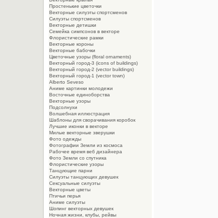
Простенькие цветочки
Векторные силуэты спортсменов
Силуэты спортсменов
Векторные детишки
Семейка симпсонов в векторе
Флористические рамки
Векторные короны
Векторные бабочки
Цветочные узоры (floral ornaments)
Векторный город-3 (icons of buildings)
Векторный город-2 (vector buildings)
Векторный город-1 (vector town)
Alberto Seveso
Aниме картинки молодежи
Восточные единоборства
Векторные узоры
Подсолнухи
Волшебная иллюстрация
Шаблоны для сворачивания коробок
Лучшие иконки в векторе
Милые векторные зверушки
Фото одежды
Фотографии Земли из космоса
Рабочее время веб дизайнера
Фото Земли со спутника
Флористические узоры
Танцующие парни
Силуэты танцующих девушек
Сексуальные силуэты
Векторные цветы
Птичьи перья
Аниме силуэты
Шопинг векторных девушек
Ночная жизни, клубы, рейвы