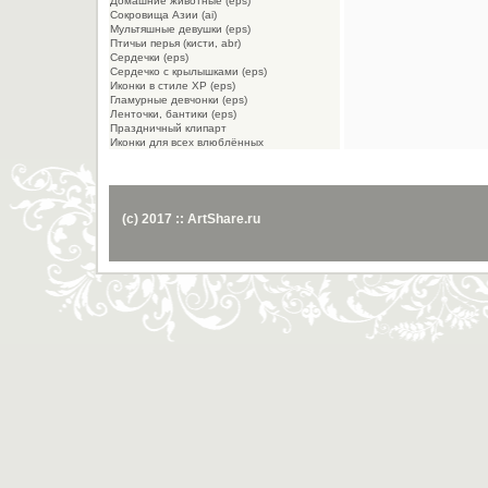
Домашние животные (eps)
Сокровища Азии (ai)
Мультяшные девушки (eps)
Птичьи перья (кисти, abr)
Сердечки (eps)
Сердечко с крылышками (eps)
Иконки в стиле XP (eps)
Гламурные девчонки (eps)
Ленточки, бантики (eps)
Праздничный клипарт
Иконки для всех влюблённых
(c) 2017 :: ArtShare.ru