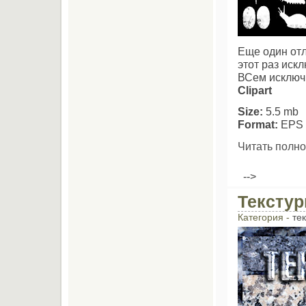
Еще один отл
этот раз иск
ВСем исключи
Clipart
Size:
5.5 mb
Format:
EPS
Читать полно
-->
Тексту
Категория -
те