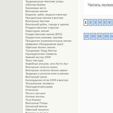
Традиционные японские узоры
Читать полно
Adhemas Batista
Гранжевые кисти
Векторные иконки
Беджики, кубки, медали в векторе
Праздничные иконки в векторе
Векторные бантики
1
2
3
4
5
6
Векторный урбан, города и здания
Рожденственские открытки
Новогодние иконки
Рождественские иконки (EPS)
22
23
24
25
п
Подарочная упоковка, коробки
Празднично развлекательные иконки
Цифровое оборудование (eps)
Офисные бизнес иконки
Танцующие Люди Вектор
Геральдические Символы
Зимний постер 2009
Треш текстуры
Кофейные рисунки, или Латте Арт
Векторные силуэты кошек
Векторные силюэты бизнес вумен
Традиции и религия азии в иконках
Векторный гранж
Календарная сетка 2009 в векторе
Театральные занавесы
Геральдическая рамка
Отпечатки
Песок и пустыня
Ночные ангелы
Tony Ariawan
Векторные Птицы
Киношный вектор
Офисный планктон
Векторные крылья