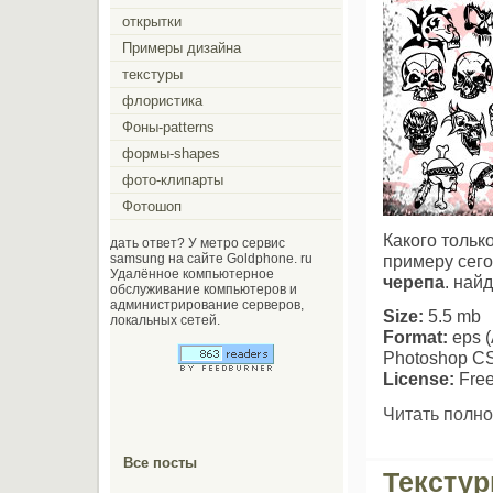
открытки
Примеры дизайна
текстуры
флористика
Фоны-patterns
формы-shapes
фото-клипарты
Фотошоп
Какого тольк
дать ответ? У метро сервис
примеру сег
samsung на сайте Goldphone. ru
Удалённое компьютерное
черепа
. найд
обслуживание компьютеров и
администрирование серверов,
Size:
5.5 mb
локальных сетей.
Format:
eps (
Photoshop CS
License:
Free
Читать полно
Все посты
Тексту