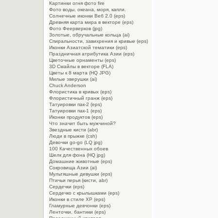
Картинки огня фото fire
Фото воды, океана, моря, капли.
Солнечные иконки Веб 2.0 (eps)
Древняя карта мира в векторе (eps)
Фото Феерверков (jpg)
Золотые, обручальные кольца (ai)
Спиральности, завихрения и кривые (eps)
Иконки Азиатской тематики (eps)
Праздничная атрибутика Азии (eps)
Цветочные орнаменты (eps)
3D Смайлы в векторе (FLA)
Цветы к 8 марта (HQ JPG)
Милые зверушки (ai)
Chuck Anderson
Флористика в кривых (eps)
Флористичный гранж (eps)
Татуировки пак-2 (eps)
Татуировки пак-1 (eps)
Иконки продуктов (eps)
Что значит быть мужчиной?
Звездные кисти (abr)
Люди в прыжке (csh)
Девочки go-go (LQ jpg)
100 Качественных обоев
Шелк для фона (HQ jpg)
Домашние животные (eps)
Сокровища Азии (ai)
Мультяшные девушки (eps)
Птичьи перья (кисти, abr)
Сердечки (eps)
Сердечко с крылышками (eps)
Иконки в стиле XP (eps)
Гламурные девчонки (eps)
Ленточки, бантики (eps)