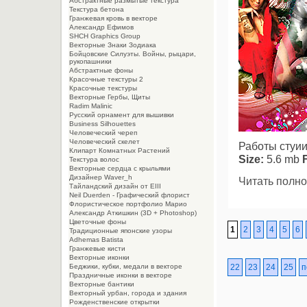
Абстрактные размытые текстура
Текстура бетона
Гранжевая кровь в векторе
Александр Ефимов
SHCH Graphics Group
Векторные Знаки Зодиака
Бойцовские Силуэты. Войны, рыцари,
рукопашники
Абстрактные фоны
Красочные текстуры 2
Красочные текстуры
Векторные Гербы, Щиты
Radim Malinic
Русский орнамент для вышивки
Business Silhouettes
Человеческий череп
Человеческий скелет
Работы стуии
Клипарт Комнатных Растений
Size:
5.6 mb
Текстура волос
Векторные сердца с крыльями
Дизайнер Waver_h
Читать полно
Тайландский дизайн от EIII
Neil Duerden - Графический флорист
Флористическое портфолио Марио
Александр Аткишкин (3D + Photoshop)
Цветочные фоны
1
2
3
4
5
6
Традиционные японские узоры
Adhemas Batista
Гранжевые кисти
Векторные иконки
22
23
24
25
п
Беджики, кубки, медали в векторе
Праздничные иконки в векторе
Векторные бантики
Векторный урбан, города и здания
Рожденственские открытки