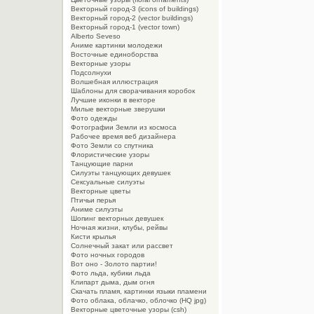
Векторный город-3 (icons of buildings)
Векторный город-2 (vector buildings)
Векторный город-1 (vector town)
Alberto Seveso
Aниме картинки молодежи
Восточные единоборства
Векторные узоры
Подсолнухи
Волшебная иллюстрация
Шаблоны для сворачивания коробок
Лучшие иконки в векторе
Милые векторные зверушки
Фото одежды
Фотографии Земли из космоса
Рабочее время веб дизайнера
Фото Земли со спутника
Флористические узоры
Танцующие парни
Силуэты танцующих девушек
Сексуальные силуэты
Векторные цветы
Птичьи перья
Аниме силуэты
Шопинг векторных девушек
Ночная жизни, клубы, рейвы
Кисти крылья
Солнечный закат или рассвет
Фото ночных городов
Вот оно - Золото партии!
Фото льда, кубики льда
Клипарт дыма, дым огня
Cкачать пламя, картинки языки пламени
Фото облака, облачко, облочко (HQ jpg)
Векторные цветочные узоры (csh)