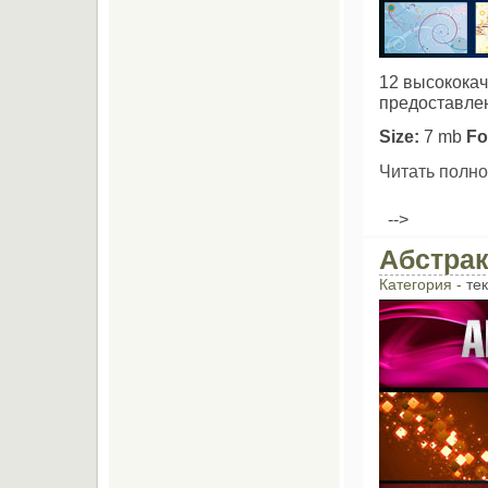
12 высококач
предоставлен
Size:
7 mb
Fo
Читать полно
-->
Абстра
Категория -
те