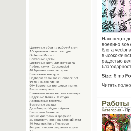
Наконецто до
воедино все
Цветочные обои на рабочий стол
блога vector
Абстрактные фоны, текстуры
высококачес
Gulherme Marconi
Векторные цветы
радостью дел
Цветочные кисти для фотошопа
благодарност
Работы стуии - Couscouskid
40 Мрачных кино постеров
Винтажные текстуры
Size:
6 mb
Fo
Подборка талантов с Behance.net
Фото и видео пленка
Читать полно
60+ Векторных трендовых иконок
Векторная краска
Гранжевые мазки кистями в векторе
Радужные Фоны и Текстуры
Работы 
Абстрактные текстуры
Векторные звезды
Дизайнер из Индии - Арчан
Категория -
Пр
Векторные баннеры
Иконки Диаграмм и Графиков
3D Граффити обои на рабочий стол
40 Мрачных Кино Постеров
Флористические спиральки и дуги