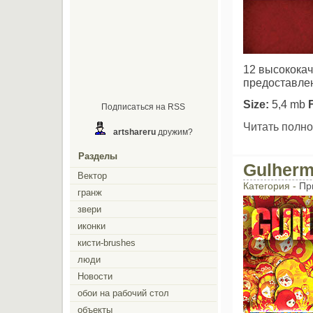
12 высококач
предоставлен
Size:
5,4 mb
Подписаться на RSS
Читать полно
artshareru
дружим?
Разделы
Gulherm
Вектор
Категория -
Пр
гранж
звери
иконки
кисти-brushes
люди
Новости
обои на рабочий стол
объекты