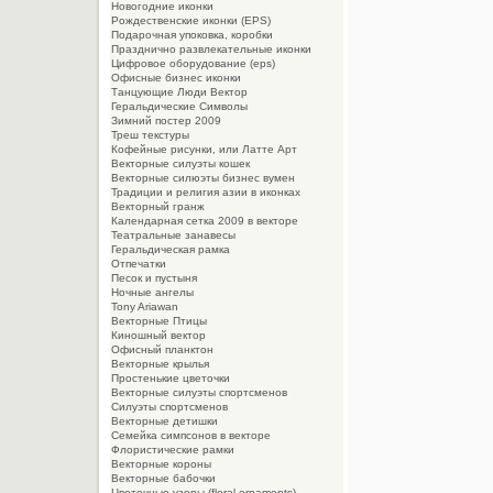
Новогодние иконки
Рождественские иконки (EPS)
Подарочная упоковка, коробки
Празднично развлекательные иконки
Цифровое оборудование (eps)
Офисные бизнес иконки
Танцующие Люди Вектор
Геральдические Символы
Зимний постер 2009
Треш текстуры
Кофейные рисунки, или Латте Арт
Векторные силуэты кошек
Векторные силюэты бизнес вумен
Традиции и религия азии в иконках
Векторный гранж
Календарная сетка 2009 в векторе
Театральные занавесы
Геральдическая рамка
Отпечатки
Песок и пустыня
Ночные ангелы
Tony Ariawan
Векторные Птицы
Киношный вектор
Офисный планктон
Векторные крылья
Простенькие цветочки
Векторные силуэты спортсменов
Силуэты спортсменов
Векторные детишки
Семейка симпсонов в векторе
Флористические рамки
Векторные короны
Векторные бабочки
Цветочные узоры (floral ornaments)